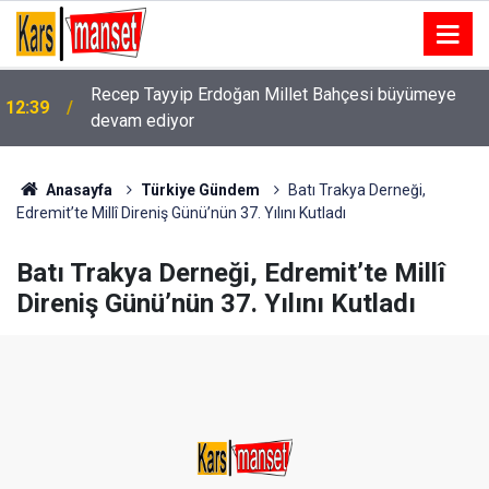
Recep Tayyip Erdoğan Millet Bahçesi büyümeye
12:39
devam ediyor
Bakan Uraloğlu: "Temmuz ayında
12:39
havalimanlarımızda direkt transit yolcular ile birlikte
toplam 26 milyon 797 bin 638 yolcuya hizmet
verildi"
Anasayfa
Türkiye Gündem
Batı Trakya Derneği,
Edremit’te Millî Direniş Günü’nün 37. Yılını Kutladı
Batı Trakya Derneği, Edremit’te Millî
Direniş Günü’nün 37. Yılını Kutladı