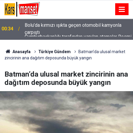
Cumhurbaşkanlığı tarafından yapılan atamalar Resmi
00:32
Gazete’de
Anasayfa
Türkiye Gündem
Batman’da ulusal market
zincirinin ana dağıtım deposunda büyük yangın
Batman’da ulusal market zincirinin ana
dağıtım deposunda büyük yangın