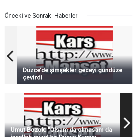
Önceki ve Sonraki Haberler
Düzce’de şimşekler geceyi gündüze
çevirdi
Umut Bozok: "Olsam da olmasam da