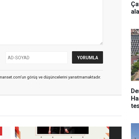
Ça
al
smanset.com’un görüş ve düşüncelerini yansıtmamaktadır.
De
Ha
te