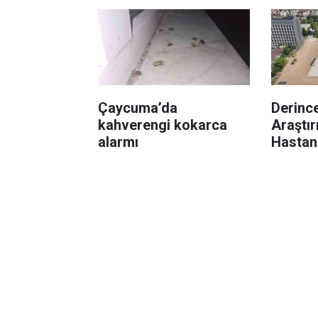
Çaycuma’da
Derince
kahverengi kokarca
Araştı
alarmı
Hastan
120 yat