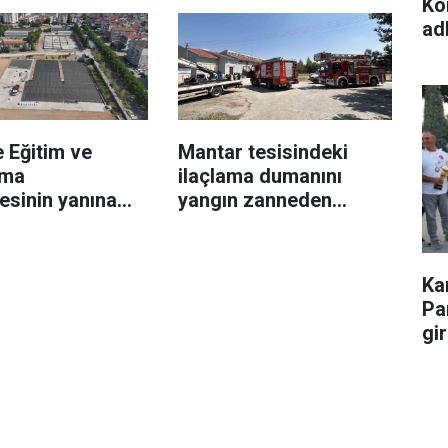
Kon
ad
 Eğitim ve
Mantar tesisindeki
rma
ilaçlama dumanını
esinin yanına
yangın zanneden
aklı yeni tesis
vatandaşlar ekipleri
harekete geçirdi
Ka
Pa
gir