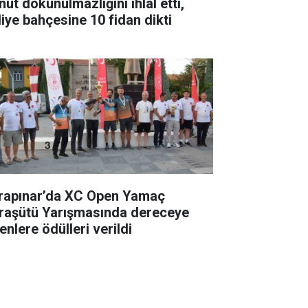
ut dokunulmazlığını ihlal etti,
liye bahçesine 10 fidan dikti
rapınar’da XC Open Yamaç
raşütü Yarışmasında dereceye
enlere ödülleri verildi