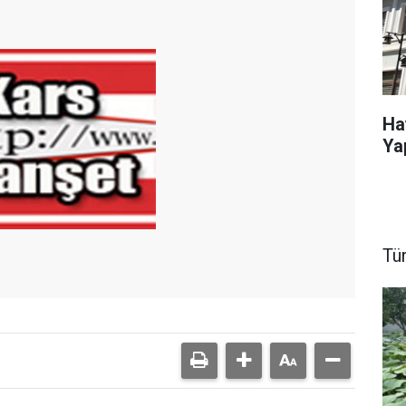
Ha
Ya
Tü