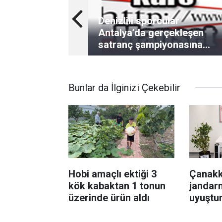
Denizlili sporcular
Antalya’da gerçekleşen
satranç şampiyonasına
damga vurdu
Bunlar da İlginizi Çekebilir
Hobi amaçlı ektiği 3
Çanakk
kök kabaktan 1 tonun
jandar
üzerinde ürün aldı
uyuştu
operas