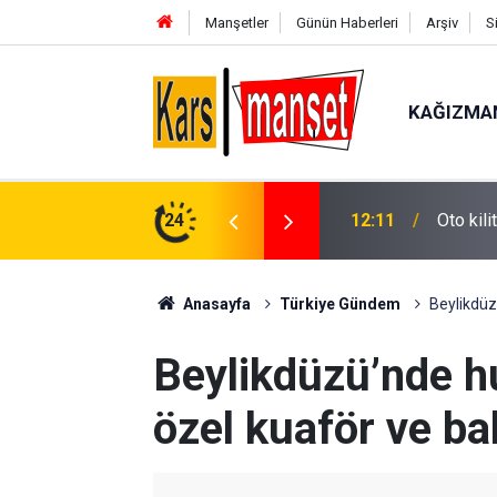
Manşetler
Günün Haberleri
Arşiv
S
KAĞIZMA
12:11
Oto kili
24
12:11
Gercüş’
Anasayfa
Türkiye Gündem
Beylikdüz
Beylikdüzü’nde hu
özel kuaför ve b