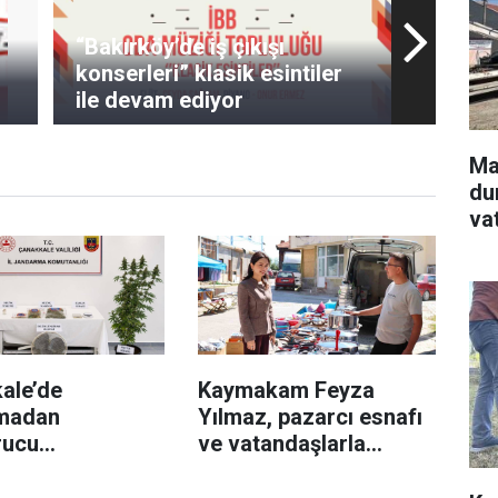
“Bakırköy’de iş çıkışı
konserleri” klasik esintiler
ile devam ediyor
Ma
du
va
ale’de
Kaymakam Feyza
madan
Yılmaz, pazarcı esnafı
rucu
ve vatandaşlarla
yonu: 68 gözaltı
buluştu