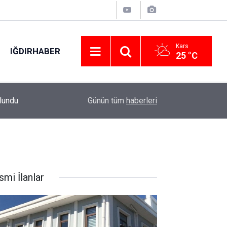
Kars
IĞDIRHABER
25 °C
ulundu
12:11
Tarihi hamamda korkutan yangın
Günün tüm
haberleri
smi İlanlar