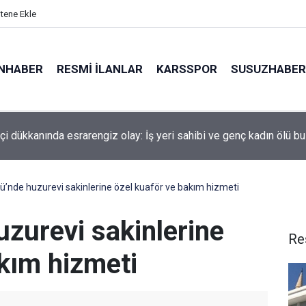
itene Ekle
NHABER
RESMI İLANLAR
KARSSPOR
SUSUZHABER
tçi dükkanında esrarengiz olay: İş yeri sahibi ve genç kadın ölü b
te bal hasadı heyecanı: Üreticinin yüzü gülüyor
ü’nde huzurevi sakinlerine özel kuaför ve bakım hizmeti
zurevi sakinlerine
Re
akım hizmeti