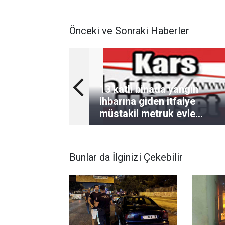
Önceki ve Sonraki Haberler
13 katlı binada yangın
ihbarına giden itfaiye
müstakil metruk evle
karşılaştı
Bunlar da İlginizi Çekebilir