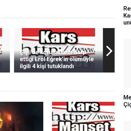
Re
Ka
un
Şişli’de korumaların darp
ettiği Erol Eğrek’in ölümüyle
ilgili 4 kişi tutuklandı
Me
Çi