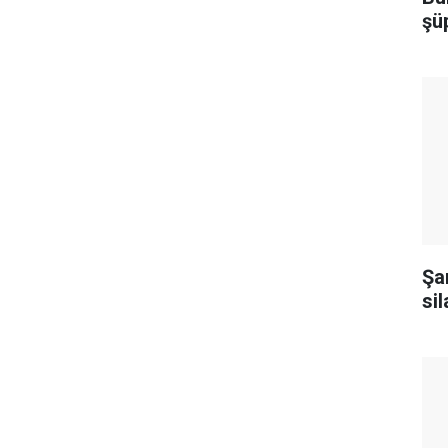
şü
Şa
sil