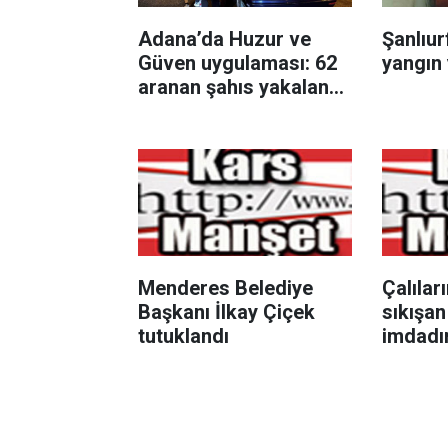
Adana’da Huzur ve
Şanlıur
Güven uygulaması: 62
yangın
aranan şahıs yakalandı,
3 milyon 924 bin TL
ceza kesildi
Menderes Belediye
Çalılar
Başkanı İlkay Çiçek
sıkışan
tutuklandı
imdadın