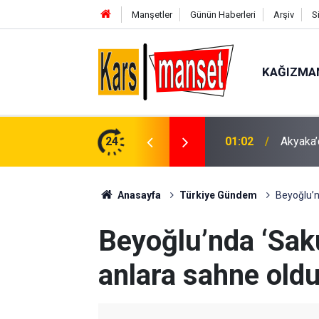
Manşetler
Günün Haberleri
Arşiv
S
KAĞIZMA
Adana’d
n Toplantısı Yapıldı
24
00:57
bin TL 
Anasayfa
Türkiye Gündem
Beyoğlu’nd
Beyoğlu’nda ‘Sakur
anlara sahne old