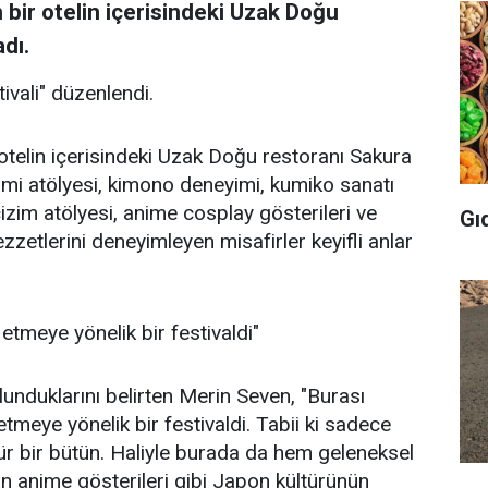
ir otelin içerisindeki Uzak Doğu
adı.
vali" düzenlendi.
elin içerisindeki Uzak Doğu restoranı Sakura
gami atölyesi, kimono deneyimi, kumiko sanatı
çizim atölyesi, anime cosplay gösterileri ve
Gı
zetlerini deneyimleyen misafirler keyifli anlar
etmeye yönelik bir festivaldi"
lunduklarını belirten Merin Seven, "Burası
etmeye yönelik bir festivaldi. Tabii ki sadece
ür bir bütün. Haliyle burada da hem geleneksel
 anime gösterileri gibi Japon kültürünün