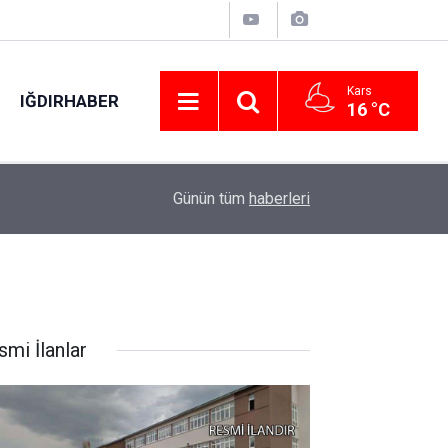
Kars
IĞDIRHABER
16 °C
on 924
00:55
Şanlıurfa’da korkutan yangın yangın
Günün tüm
haberleri
smi İlanlar