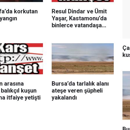
fa’da korkutan
Resul Dindar ve Ümit
 yangın
Yaşar, Kastamonu’da
binlerce vatandaşa
unutulmaz bir gece
yaşattı
Çal
ku
ın arasına
Bursa’da tarlalık alanı
 balıkçıl kuşun
ateşe veren şüpheli
a itfaiye yetişti
yakalandı
Bu