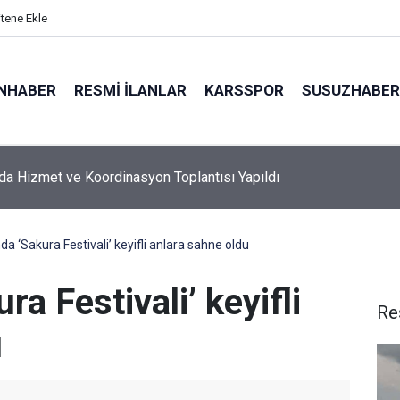
itene Ekle
NHABER
RESMI İLANLAR
KARSSPOR
SUSUZHABER
a Huzur ve Güven uygulaması: 62 aranan şahıs yakalandı, 3 mily
ceza kesildi
a ‘Sakura Festivali’ keyifli anlara sahne oldu
a Festivali’ keyifli
Re
u