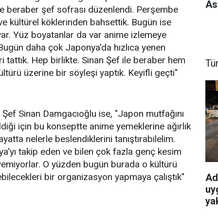
As
 ile beraber şef sofrası düzenlendi. Perşembe
 ve kültürel köklerinden bahsettik. Bugün ise
var. Yüz boyatanlar da var anime izlemeye
. Bugün daha çok Japonya'da hızlıca yenen
ri tattık. Hep birlikte. Sinan Şef ile beraber hem
Tü
rü üzerine bir söyleşi yaptık. Keyifli geçti"
en Şef Sinan Damgacıoğlu ise, "Japon mutfağını
ldiği için bu konseptte anime yemeklerine ağırlık
atta nelerle beslendiklerini tanıştırabilelim.
'yı takip eden ve bilen çok fazla genç kesim
iyemiyorlar. O yüzden bugün burada o kültürü
ebilecekleri bir organizasyon yapmaya çalıştık"
Ad
uy
ya
kes