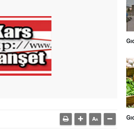
Gı
Gı