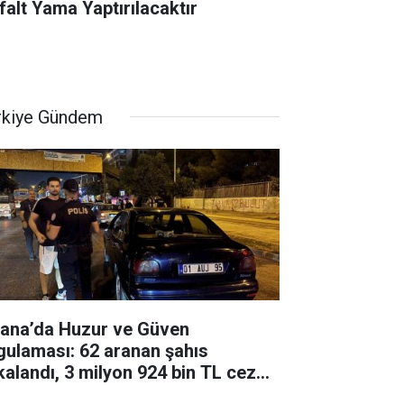
falt Yama Yaptırılacaktır
rkiye Gündem
ana’da Huzur ve Güven
gulaması: 62 aranan şahıs
kalandı, 3 milyon 924 bin TL ceza
ildi