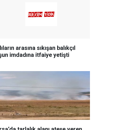
ıların arasına sıkışan balıkçıl
şun imdadına itfaiye yetişti
rsa’da tarlalık alanı ateşe veren