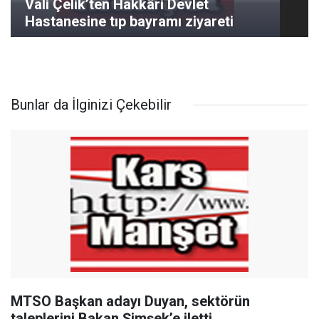
Vali Çelik’ten Hakkâri Devlet
Hastanesine tıp bayramı ziyareti
Bunlar da İlginizi Çekebilir
MTSO Başkan adayı Duyan, sektörün
taleplerini Bakan Şimşek’e iletti