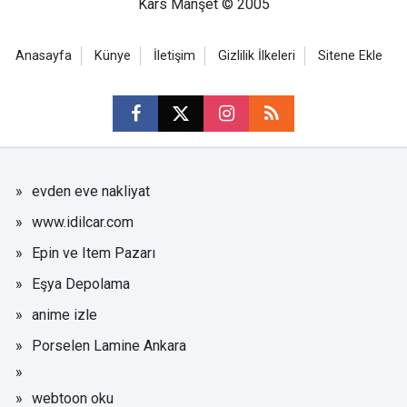
Kars Manşet © 2005
Anasayfa
Künye
İletişim
Gizlilik İlkeleri
Sitene Ekle
evden eve nakliyat
www.idilcar.com
Epin ve Item Pazarı
Eşya Depolama
anime izle
Porselen Lamine Ankara
webtoon oku