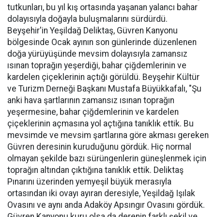
tutkunları, bu yıl kış ortasında yaşanan yalancı bahar
dolayısıyla doğayla buluşmalarını sürdürdü.
Beyşehir'in Yeşildağ Deliktaş, Güvren Kanyonu
bölgesinde Ocak ayının son günlerinde düzenlenen
doğa yürüyüşünde mevsim dolayısıyla zamansız
ısınan toprağın yeşerdiği, bahar çiğdemlerinin ve
kardelen çiçeklerinin açtığı görüldü. Beyşehir Kültür
ve Turizm Derneği Başkanı Mustafa Büyükkafalı, "Şu
anki hava şartlarının zamansız ısınan toprağın
yeşermesine, bahar çiğdemlerinin ve kardelen
çiçeklerinin açmasına yol açtığına tanıklık ettik. Bu
mevsimde ve mevsim şartlarına göre akması gereken
Güvren deresinin kuruduğunu gördük. Hiç normal
olmayan şekilde bazı sürüngenlerin güneşlenmek için
toprağın altından çıktığına tanıklık ettik. Deliktaş
Pınarını üzerinden yemyeşil büyük merasıyla
ortasından iki ovayı ayıran deresiyle, Yeşildağ Işılak
Ovasını ve aynı anda Adaköy Apsıngır Ovasını gördük.
Güvren Kanyonu kuru olsa da derenin farklı şekil ve