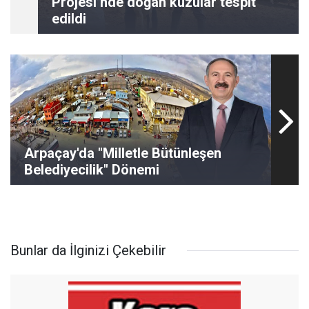
Projesi’nde doğan kuzular tespit
edildi
Arpaçay'da "Milletle Bütünleşen
Belediyecilik" Dönemi
Bunlar da İlginizi Çekebilir