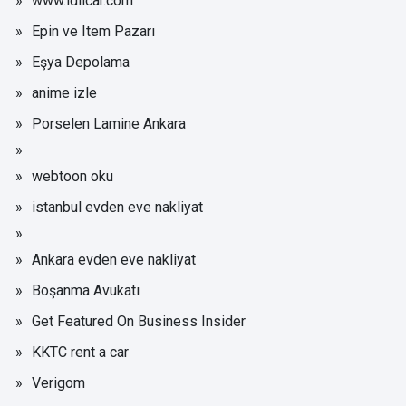
www.idilcar.com
Epin ve Item Pazarı
Eşya Depolama
anime izle
Porselen Lamine Ankara
webtoon oku
istanbul evden eve nakliyat
Ankara evden eve nakliyat
Boşanma Avukatı
Get Featured On Business Insider
KKTC rent a car
Verigom