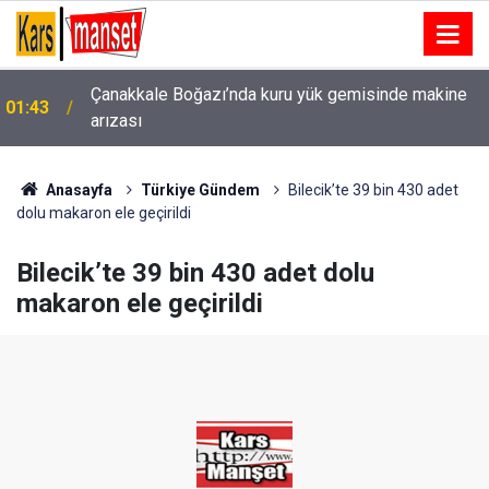
Çanakkale Boğazı’nda kuru yük gemisinde makine
01:43
Kartal’da minibüs yangını: Peş peşe patlamalar
arızası
00:49
paniğe neden oldu
Anasayfa
Türkiye Gündem
Bilecik’te 39 bin 430 adet
dolu makaron ele geçirildi
Bilecik’te 39 bin 430 adet dolu
makaron ele geçirildi