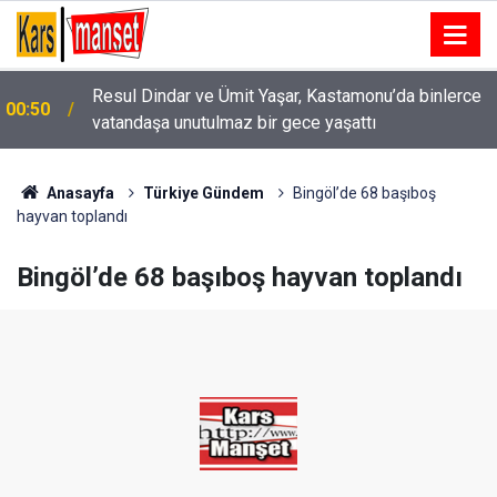
Resul Dindar ve Ümit Yaşar, Kastamonu’da binlerce
00:50
vatandaşa unutulmaz bir gece yaşattı
00:49
Menderes Belediye Başkanı İlkay Çiçek tutuklandı
Anasayfa
Türkiye Gündem
Bingöl’de 68 başıboş
hayvan toplandı
Bingöl’de 68 başıboş hayvan toplandı