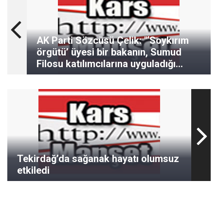
AK Parti Sözcüsü Çelik: "‘Soykırım
örgütü’ üyesi bir bakanın, Sumud
Filosu katılımcılarına uyguladığı
sözlü ve fiziki şiddeti lanetliyoruz"
Tekirdağ’da sağanak hayatı olumsuz
etkiledi