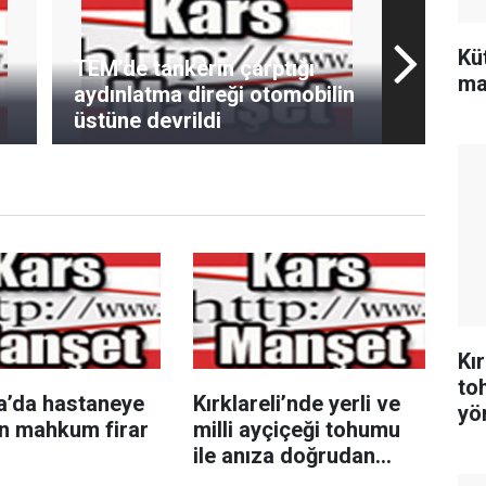
Kü
TEM’de tankerin çarptığı
ma
aydınlatma direği otomobilin
üstüne devrildi
Kır
to
a’da hastaneye
Kırklareli’nde yerli ve
yö
en mahkum firar
milli ayçiçeği tohumu
ile anıza doğrudan
ekim yöntemi denendi