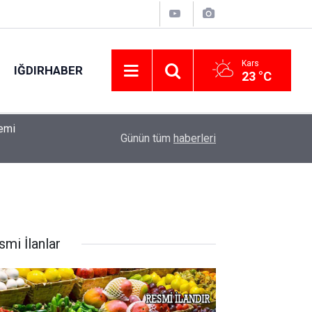
Kars
IĞDIRHABER
23 °C
Cumhurbaşkanı Yardımcısı Yılmaz: "Savunma san
13:53
Günün tüm
haberleri
sürede ülkemizi ilk 10 ihracatçı ülke arasına s
smi İlanlar