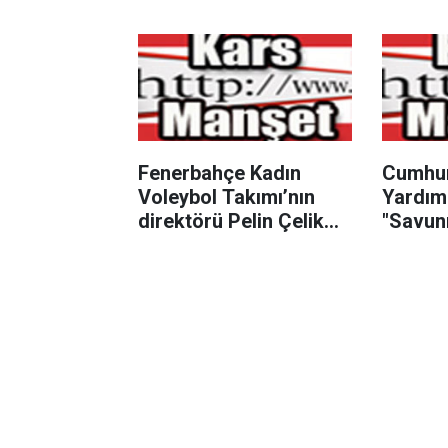
Fenerbahçe Kadın
Cumhur
Voleybol Takımı’nın
Yardımc
direktörü Pelin Çelik
"Savun
oldu
hedefi
sürede 
ihracat
sokma