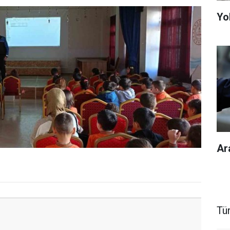
Yol
Ar
Tü