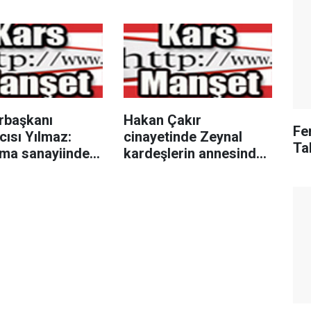
başkanı
Hakan Çakır
Fe
ısı Yılmaz:
cinayetinde Zeynal
Ta
ma sanayiinde
kardeşlerin annesinden
miz en kısa
yargılamada haksızlık
ülkemizi ilk 10
yapıldı iddiası
çı ülke arasına
k"