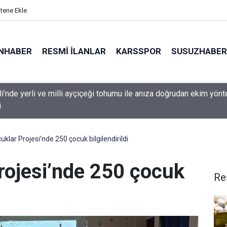
itene Ekle
NHABER
RESMI İLANLAR
KARSSPOR
SUSUZHABER
hçe Kadın Voleybol Takımı’nın direktörü Pelin Çelik oldu
klar Projesi’nde 250 çocuk bilgilendirildi
rojesi’nde 250 çocuk
Re