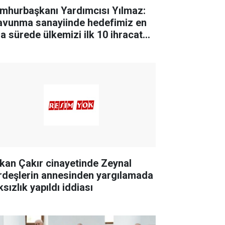
mhurbaşkanı Yardımcısı Yılmaz:
avunma sanayiinde hedefimiz en
sa sürede ülkemizi ilk 10 ihracatçı
ke arasına sokmak"
kan Çakır cinayetinde Zeynal
rdeşlerin annesinden yargılamada
sızlık yapıldı iddiası