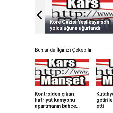
Kore Gazisi Yeşilkaya son
yolculuğuna uğurlandı
Bunlar da İlginizi Çekebilir
Kontrolden çıkan
Kütahy
hafriyat kamyonu
getiril
apartmanın bahçe
etti
duvarına çarptı: 1 yaralı