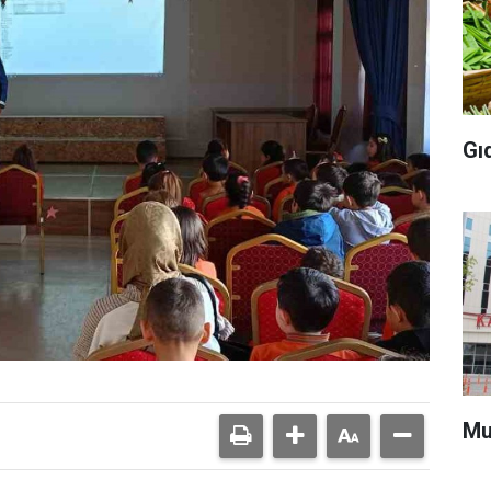
Gı
Mu