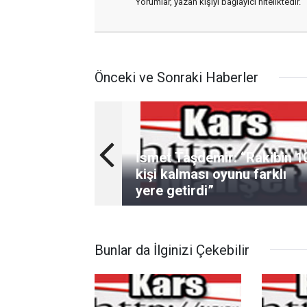
Yorumlar, yazan kişiyi bağlayıcı niteliktedir.
Önceki ve Sonraki Haberler
İsmet Taşdemir: “Rakibin 1
kişi kalması oyunu farklı
yere getirdi”
Bunlar da İlginizi Çekebilir