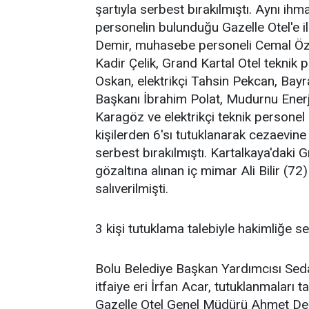
şartıyla serbest bırakılmıştı. Aynı ihma
personelin bulunduğu Gazelle Otel'e i
Demir, muhasebe personeli Cemal Özer
Kadir Çelik, Grand Kartal Otel tekni
Oskan, elektrikçi Tahsin Pekcan, Bay
Başkanı İbrahim Polat, Mudurnu Enerji
Karagöz ve elektrikçi teknik personel
kişilerden 6'sı tutuklanarak cezaevine g
serbest bırakılmıştı. Kartalkaya'daki G
gözaltına alınan iç mimar Ali Bilir (72
salıverilmişti.
3 kişi tutuklama talebiyle hakimliğe se
Bolu Belediye Başkan Yardımcısı Seda
itfaiye eri İrfan Acar, tutuklanmaları t
Gazelle Otel Genel Müdürü Ahmet Demir