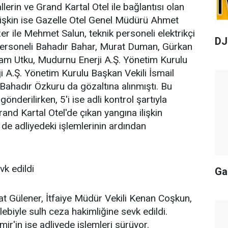
llerin ve Grand Kartal Otel ile bağlantısı olan
lişkin ise Gazelle Otel Genel Müdürü Ahmet
 ile Mehmet Salun, teknik personeli elektrikçi
DJ
k personeli Bahadır Bahar, Murat Duman, Gürkan
ram Utku, Mudurnu Enerji A.Ş. Yönetim Kurulu
 A.Ş. Yönetim Kurulu Başkan Vekili İsmail
 Bahadır Özkuru da gözaltına alınmıştı. Bu
önderilirken, 5'i ise adli kontrol şartıyla
rand Kartal Otel'de çıkan yangına ilişkin
) de adliyedeki işlemlerinin ardından
vk edildi
Ga
t Gülener, İtfaiye Müdür Vekili Kenan Coşkun,
alebiyle sulh ceza hakimliğine sevk edildi.
'in ise adliyede işlemleri sürüyor.