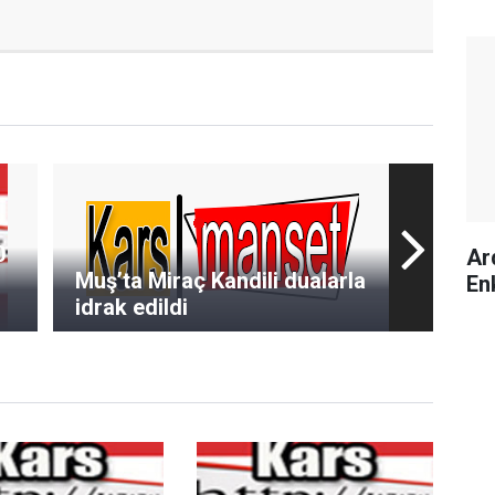
0
Ar
Muş’ta Miraç Kandili dualarla
En
idrak edildi