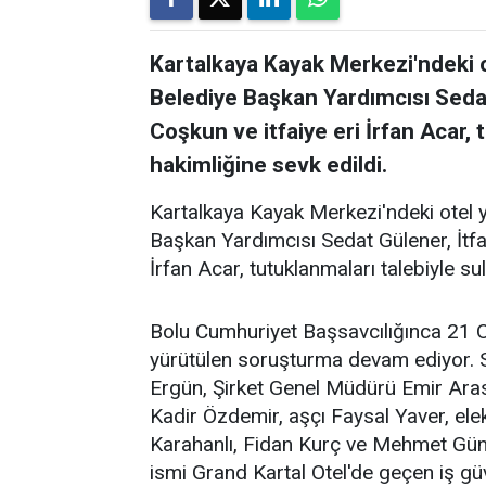
Kartalkaya Kayak Merkezi'ndeki ot
Belediye Başkan Yardımcısı Sedat
Coşkun ve itfaiye eri İrfan Acar, 
hakimliğine sevk edildi.
Kartalkaya Kayak Merkezi'ndeki otel ya
Başkan Yardımcısı Sedat Gülener, İtfa
İrfan Acar, tutuklanmaları talebiyle su
Bolu Cumhuriyet Başsavcılığınca 21 Oc
yürütülen soruşturma devam ediyor. S
Ergün, Şirket Genel Müdürü Emir Ar
Kadir Özdemir, aşçı Faysal Yaver, ele
Karahanlı, Fidan Kurç ve Mehmet Günd
ismi Grand Kartal Otel'de geçen iş gü