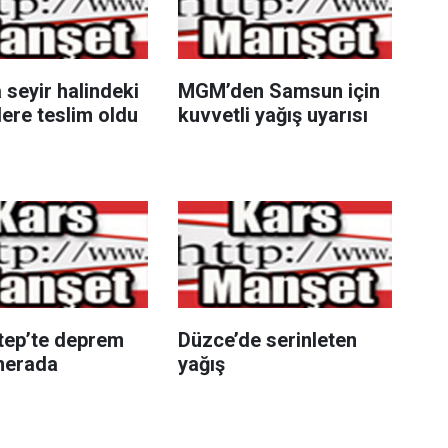
 seyir halindeki
MGM’den Samsun için
vlere teslim oldu
kuvvetli yağış uyarısı
tep’te deprem
Düzce’de serinleten
merada
yağış