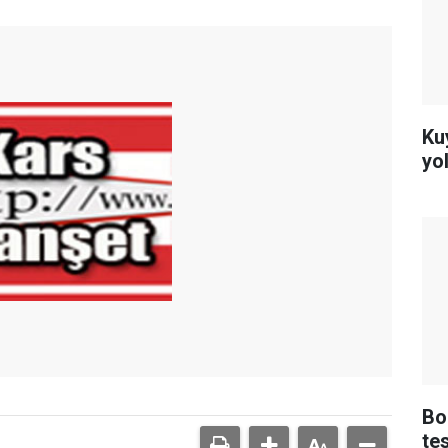
Ku
yo
Bol
te