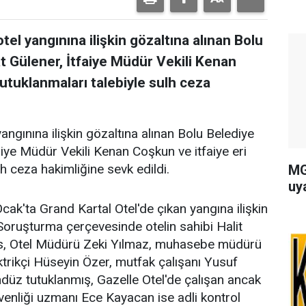
el yangınına ilişkin gözaltına alınan Bolu
 Gülener, İtfaiye Müdür Vekili Kenan
tutuklanmaları talebiyle sulh ceza
ngınına ilişkin gözaltına alınan Bolu Belediye
iye Müdür Vekili Kenan Coşkun ve itfaiye eri
lh ceza hakimliğine sevk edildi.
MG
uy
ak'ta Grand Kartal Otel'de çıkan yangına ilişkin
oruşturma çerçevesinde otelin sahibi Halit
as, Otel Müdürü Zeki Yılmaz, muhasebe müdürü
ktrikçi Hüseyin Özer, mutfak çalışanı Yusuf
üz tutuklanmış, Gazelle Otel'de çalışan ancak
venliği uzmanı Ece Kayacan ise adli kontrol