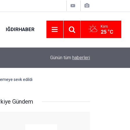
Kars
IĞDIRHABER
25 °C
14:01
DJ Tiesto İstanbul’da sahneye çıktı
Günün tüm
haberleri
kemeye sevk edildi
rkiye Gündem