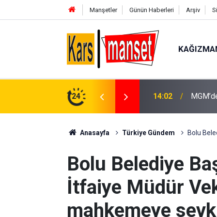
Manşetler
Günün Haberleri
Arşiv
S
KAĞIZMA
ere teslim oldu
24
14:02
MGM’den
Anasayfa
Türkiye Gündem
Bolu Bele
Bolu Belediye Ba
İtfaiye Müdür Vek
mahkemeye sevk 