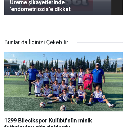
Üreme şikayetlerinde
‘endometriozis’e dikkat
Bunlar da İlginizi Çekebilir
1299 Bilecikspor Kulübü’nün minik