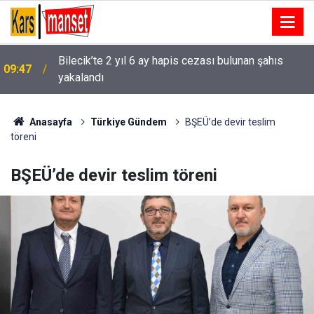
Kanser taraması için ikna çabası Amerika’da
09:47
yaşayan kadını şaşırttı
Anasayfa
Türkiye Gündem
BŞEÜ’de devir teslim
töreni
BŞEÜ’de devir teslim töreni