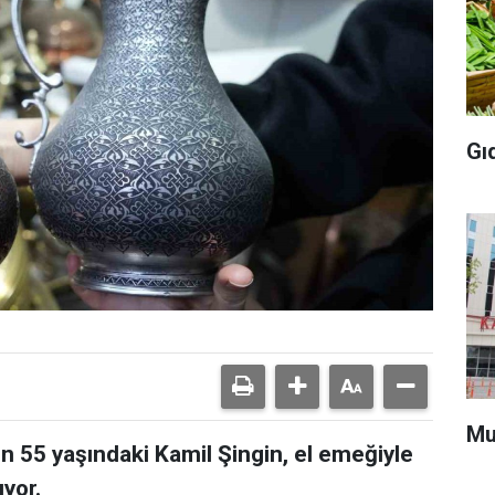
Gı
Mu
yen 55 yaşındaki Kamil Şingin, el emeğiyle
ıyor.