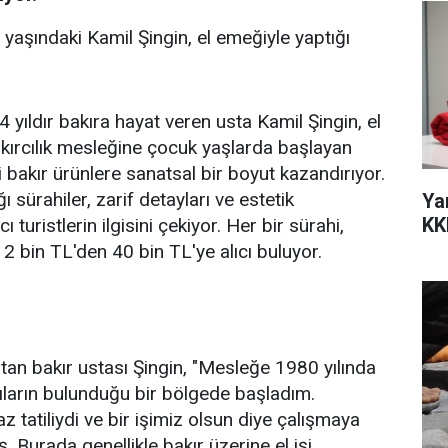
5 yaşındaki Kamil Şingin, el emeğiyle yaptığı
 yıldır bakıra hayat veren usta Kamil Şingin, el
Bakırcılık mesleğine çocuk yaşlarda başlayan
i bakır ürünlere sanatsal bir boyut kazandırıyor.
ğı sürahiler, zarif detayları ve estetik
Ya
KK
uristlerin ilgisini çekiyor. Her bir sürahi,
2 bin TL'den 40 bin TL'ye alıcı buluyor.
tan bakır ustası Şingin, "Mesleğe 1980 yılında
cıların bulunduğu bir bölgede başladım.
tatiliydi ve bir işimiz olsun diye çalışmaya
ş. Burada genellikle bakır üzerine el işi