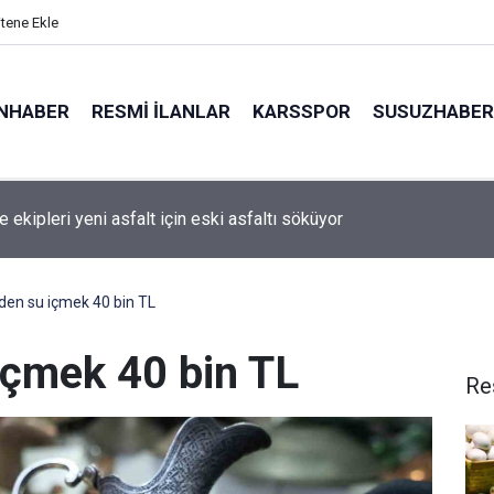
itene Ekle
NHABER
RESMI İLANLAR
KARSSPOR
SUSUZHABER
evler’de çöken bina sonrası tedbir amaçlı yakınındaki binanın yık
ı
den su içmek 40 bin TL
içmek 40 bin TL
Re