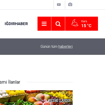
Kars
IĞDIRHABER
15 °C
ımına
01:28
Komşuları şüphesinde haklı çıktı, evinde ölü bu
Günün tüm
haberleri
smi İlanlar