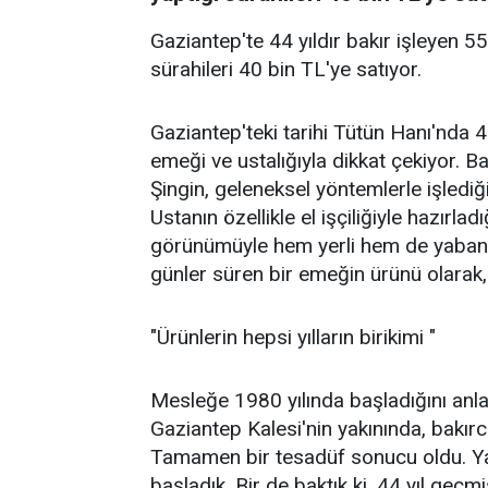
Gaziantep'te 44 yıldır bakır işleyen 5
sürahileri 40 bin TL'ye satıyor.
Gaziantep'teki tarihi Tütün Hanı'nda 44
emeği ve ustalığıyla dikkat çekiyor. 
Şingin, geleneksel yöntemlerle işlediğ
Ustanın özellikle el işçiliğiyle hazırladı
görünümüyle hem yerli hem de yabancı t
günler süren bir emeğin ürünü olarak, 
"Ürünlerin hepsi yılların birikimi "
Mesleğe 1980 yılında başladığını anla
Gaziantep Kalesi'nin yakınında, bakır
Tamamen bir tesadüf sonucu oldu. Yaz 
başladık. Bir de baktık ki, 44 yıl geçmi