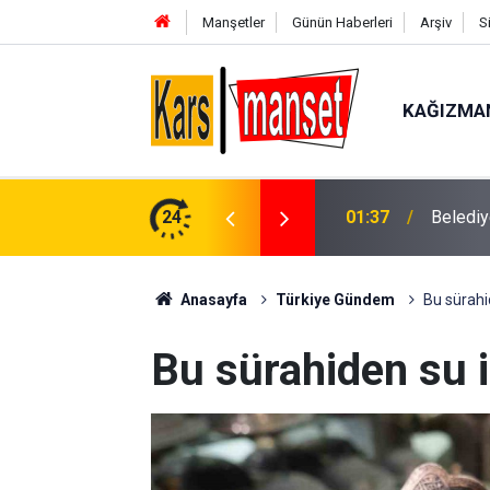
Manşetler
Günün Haberleri
Arşiv
S
KAĞIZMA
Bahçeli
n eski asfaltı söküyor
24
01:33
başland
Anasayfa
Türkiye Gündem
Bu sürahi
Bu sürahiden su 