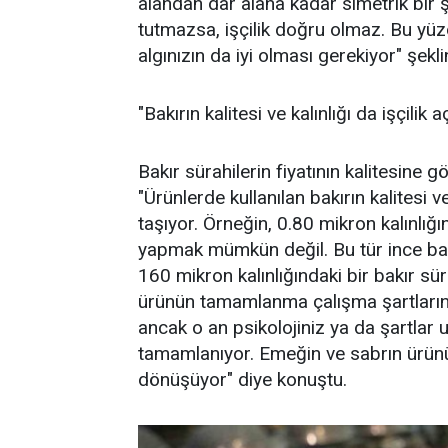
alandan dar alana kadar simetrik bir ş
tutmazsa, işçilik doğru olmaz. Bu yü
algınızın da iyi olması gerekiyor" şekl
"Bakırın kalitesi ve kalınlığı da işçili
Bakır sürahilerin fiyatının kalitesine g
"Ürünlerde kullanılan bakırın kalitesi 
taşıyor. Örneğin, 0.80 mikron kalınlığın
yapmak mümkün değil. Bu tür ince bak
160 mikron kalınlığındaki bir bakır sür
ürünün tamamlanma çalışma şartlarına 
ancak o an psikolojiniz ya da şartlar
tamamlanıyor. Emeğin ve sabrın ürünü
dönüşüyor" diye konuştu.