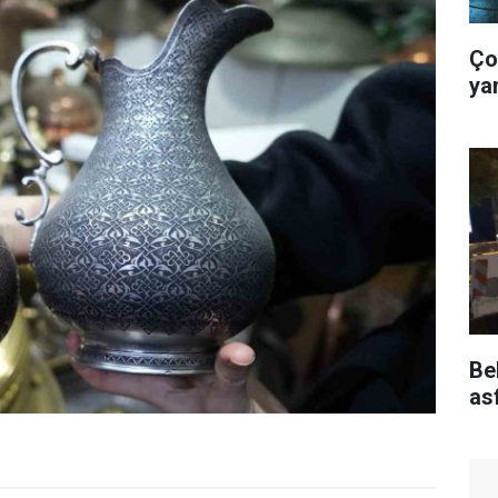
Ço
ya
Bel
as