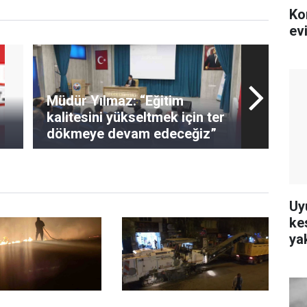
Ko
ev
Müdür Yılmaz: “Eğitim
kalitesini yükseltmek için ter
dökmeye devam edeceğiz”
Uy
ke
ya