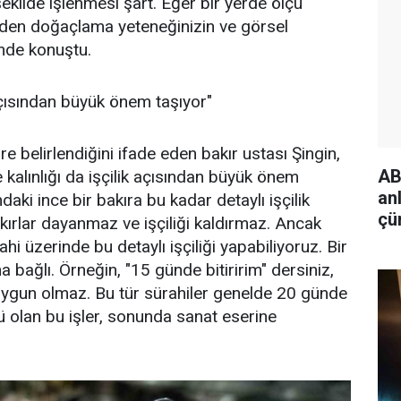
ekilde işlenmesi şart. Eğer bir yerde ölçü
zden doğaçlama yeteneğinizin ve görsel
inde konuştu.
k açısından büyük önem taşıyor"
öre belirlendiğini ifade eden bakır ustası Şingin,
AB
ve kalınlığı da işçilik açısından büyük önem
an
daki ince bir bakıra bu kadar detaylı işçilik
çü
ırlar dayanmaz ve işçiliği kaldırmaz. Ancak
is
ahi üzerinde bu detaylı işçiliği yapabiliyoruz. Bir
bağlı. Örneğin, "15 günde bitiririm" dersiniz,
 uygun olmaz. Bu tür sürahiler genelde 20 günde
 olan bu işler, sonunda sanat eserine