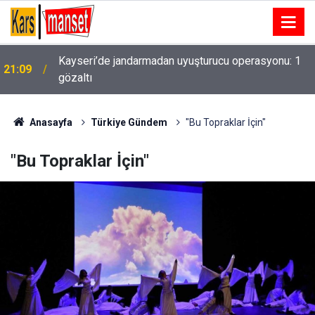
Kayseri’de jandarmadan uyuşturucu operasyonu: 1
21:09
gözaltı
Gaziantep Basketbol, Şehitkamil Belediyesi’ne
21:09
devredildi
Anasayfa
Türkiye Gündem
"Bu Topraklar İçin"
"Bu Topraklar İçin"