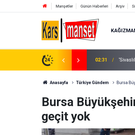
Manşetler
Günün Haberleri
Arşiv
S
KAĞIZMA
ABD Baş
üzgarı
24
01:56
öldürme
Anasayfa
Türkiye Gündem
Bursa Büy
Bursa Büyükşehir’
geçit yok