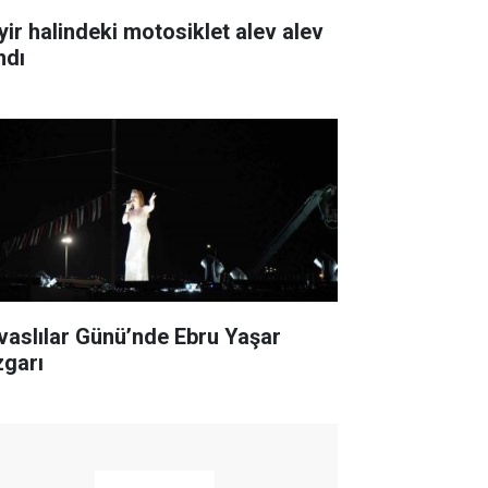
yir halindeki motosiklet alev alev
ndı
ivaslılar Günü’nde Ebru Yaşar
zgarı