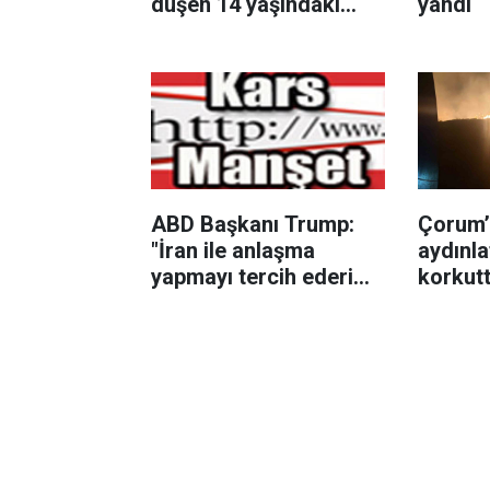
düşen 14 yaşındaki
yandı
çocuk hayatını kaybetti
ABD Başkanı Trump:
Çorum’
"İran ile anlaşma
aydınla
yapmayı tercih ederim
korkut
çünkü insanları
öldürmek istemiyorum"