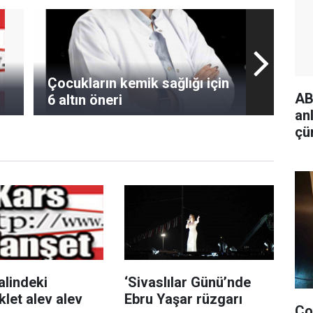
Çocukların kemik sağlığı için
AB
6 altın öneri
an
çü
is
alindeki
‘Sivaslılar Günü’nde
let alev alev
Ebru Yaşar rüzgarı
Ço