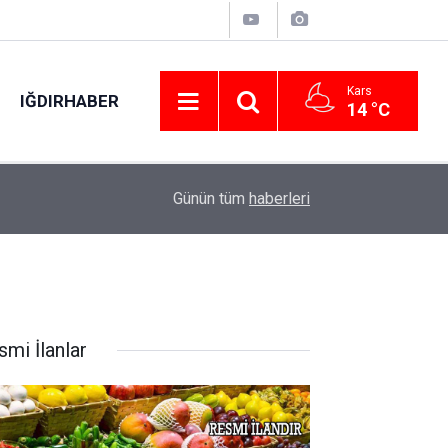
Kars
IĞDIRHABER
14 °C
arı
01:49
Çorum’da geceyi aydınlatan anız yangını korkutt
Günün tüm
haberleri
smi İlanlar