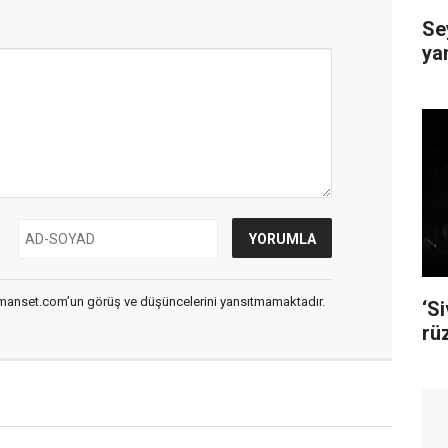
Se
ya
smanset.com’un görüş ve düşüncelerini yansıtmamaktadır.
‘S
rü