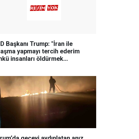
D Başkanı Trump: "İran ile
laşma yapmayı tercih ederim
nkü insanları öldürmek
temiyorum"
rum’da geceyi aydınlatan anız