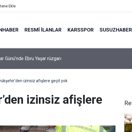
itene Ekle
NHABER
RESMI İLANLAR
KARSSPOR
SUSUZHABER
kanı Trump: "İran ile anlaşma yapmayı tercih ederim çünkü insanl
k istemiyorum"
ükşehir’den izinsiz afişlere geçit yok
den izinsiz afişlere
Re