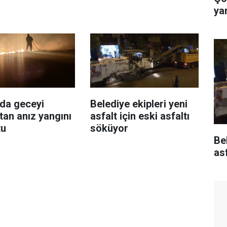
ya
da geceyi
Belediye ekipleri yeni
tan anız yangını
asfalt için eski asfaltı
tu
söküyor
Bel
as