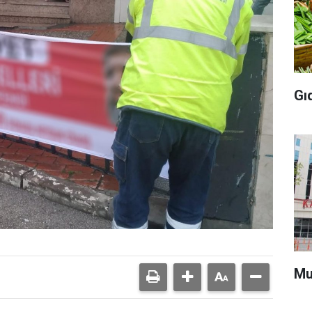
Gı
Mu