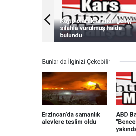
Kayıp olarak aranan genç,
silahla vurulmuş halde
bulundu
Bunlar da İlginizi Çekebilir
Erzincan’da samanlık
ABD Ba
alevlere teslim oldu
"Bence
yakında