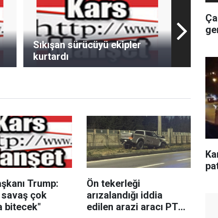
Ça
ge
Sıkışan sürücüyü ekipler
kurtardı
Ka
pa
şkanı Trump:
Ön tekerleği
 savaş çok
arızalandığı iddia
 bitecek"
edilen arazi aracı PTS