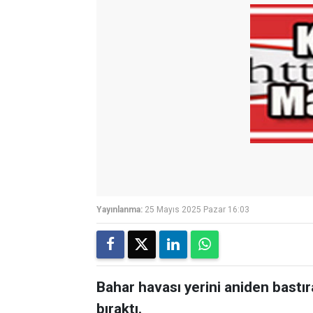
Yayınlanma:
25 Mayıs 2025 Pazar 16:03
Bahar havası yerini aniden bast
bıraktı.