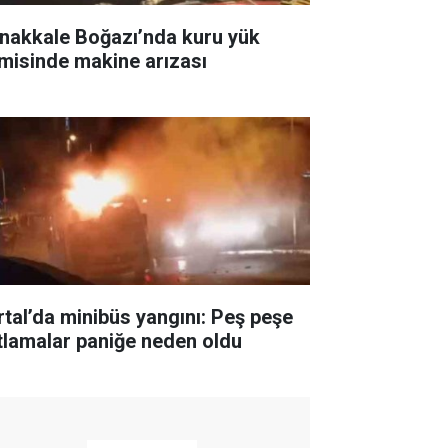
nakkale Boğazı’nda kuru yük
misinde makine arızası
rtal’da minibüs yangını: Peş peşe
tlamalar paniğe neden oldu