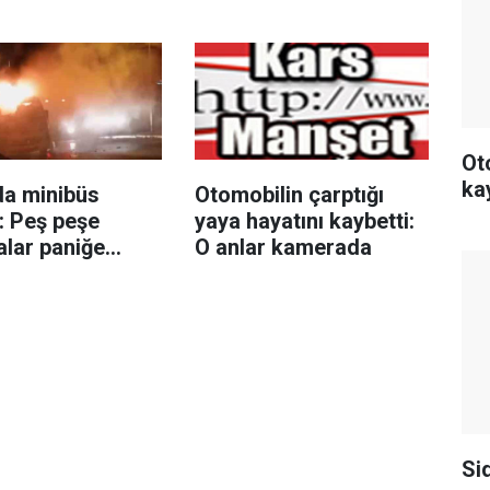
direğine çarptı: 1 yaralı
Ot
ka
da minibüs
Otomobilin çarptığı
: Peş peşe
yaya hayatını kaybetti:
alar paniğe
O anlar kamerada
oldu
Si