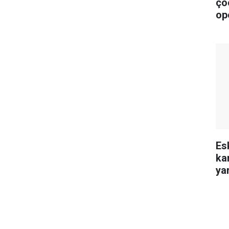
ço
op
Es
ka
yar