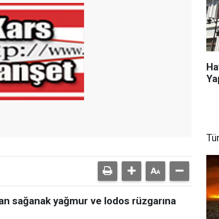
Ha
Ya
Tü
ıran sağanak yağmur ve lodos rüzgarına