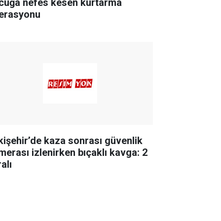
cuğa nefes kesen kurtarma
erasyonu
kişehir’de kaza sonrası güvenlik
merası izlenirken bıçaklı kavga: 2
alı