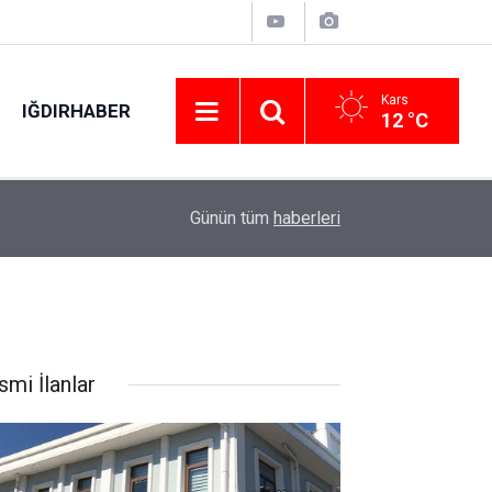
Kars
IĞDIRHABER
12 °C
ralı
01:43
Çanakkale Boğazı’nda kuru yük gemisinde makin
Günün tüm
haberleri
smi İlanlar