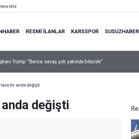
itene Ekle
NHABER
RESMI İLANLAR
KARSSPOR
SUSUZHABER
leği arızalandığı iddia edilen arazi aracı PTS direğine çarptı: 1 ya
hava bir anda değişti
 anda değişti
Re