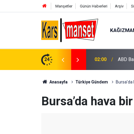
Manşetler
Günün Haberleri
Arşiv
S
KAĞIZMA
ş çok yakında bitecek"
24
01:46
Ön teker
Anasayfa
Türkiye Gündem
Bursa’da 
Bursa’da hava bir