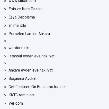
www.idilcar.com
Epin ve Item Pazarı
Eşya Depolama
anime izle
Porselen Lamine Ankara
webtoon oku
istanbul evden eve nakliyat
Ankara evden eve nakliyat
Boşanma Avukatı
Get Featured On Business Insider
KKTC rent a car
Verigom