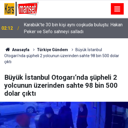
Karabük’te 30 bin kişi aynı coşkuda buluştu: Hakan
02:12
Peker ve Sefo sahneyi salladı
01:58
Niğde’de iki otomobil çarpıştı: 4 yaralı
Anasayfa
Türkiye Gündem
Büyük İstanbul
Otogarı’nda şüpheli 2 yolcunun üzerinden sahte 98 bin 500 dolar
çıktı
Büyük İstanbul Otogarı’nda şüpheli 2
yolcunun üzerinden sahte 98 bin 500
dolar çıktı