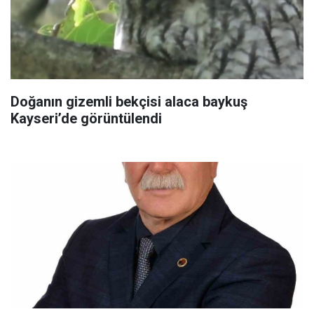
Doğanın gizemli bekçisi alaca baykuş
Kayseri’de görüntülendi