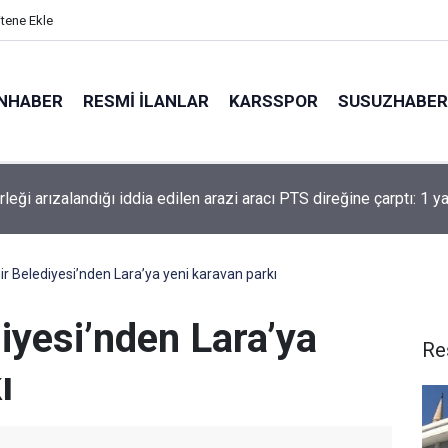
itene Ekle
NHABER
RESMI İLANLAR
KARSSPOR
SUSUZHABER
leği arızalandığı iddia edilen arazi aracı PTS direğine çarptı: 1 ya
le Boğazı’nda kuru yük gemisinde makine arızası
r Belediyesi’nden Lara’ya yeni karavan parkı
iyesi’nden Lara’ya
Re
ı