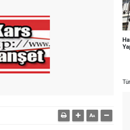
Ha
Ya
Tü