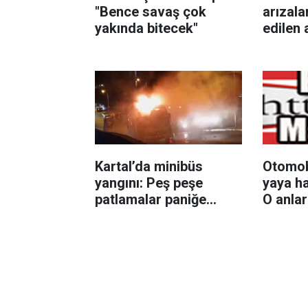
"Bence savaş çok
arızala
yakında bitecek"
edilen 
direğin
Kartal’da minibüs
Otomobi
yangını: Peş peşe
yaya ha
patlamalar paniğe
O anla
neden oldu