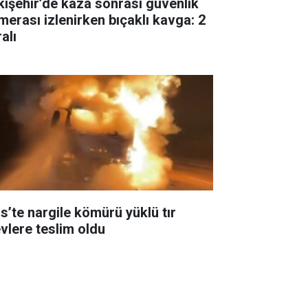
kişehir’de kaza sonrası güvenlik
merası izlenirken bıçaklı kavga: 2
alı
is’te nargile kömürü yüklü tır
evlere teslim oldu