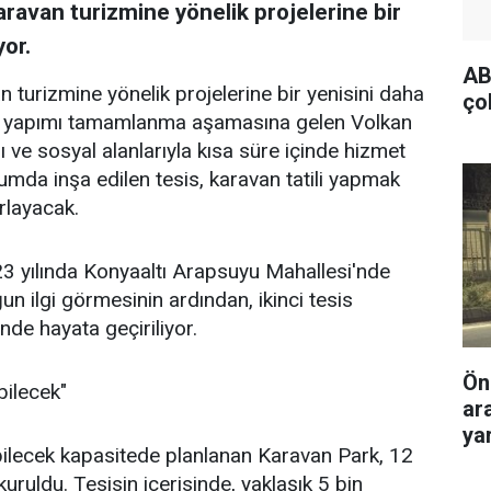
ravan turizmine yönelik projelerine bir
or.
AB
 turizmine yönelik projelerine bir yenisini daha
ço
nde yapımı tamamlanma aşamasına gelen Volkan
ve sosyal alanlarıyla kısa süre içinde hizmet
mda inşa edilen tesis, karavan tatili yapmak
ırlayacak.
23 yılında Konyaaltı Arapsuyu Mahallesi'nde
 ilgi görmesinin ardından, ikinci tesis
de hayata geçiriliyor.
Ön
bilecek"
ar
yar
ilecek kapasitede planlanan Karavan Park, 12
uruldu. Tesisin içerisinde, yaklaşık 5 bin