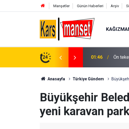
Manşetler
Günün Haberleri
Arşiv
S
KAĞIZMA
01:46
Ön teker
24
01:43
Çanakka
Anasayfa
Türkiye Gündem
Büyükşehi
Büyükşehir Beled
yeni karavan park