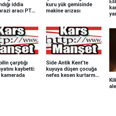
Es
ndığı iddia
kuru yük gemisinde
ka
arazi aracı PTS
makine arızası
yar
e çarptı: 1 yaralı
lin çarptığı
Side Antik Kent’te
yatını kaybetti:
kuyuya düşen çocuğa
r kamerada
nefes kesen kurtarma
Kil
operasyonu
al