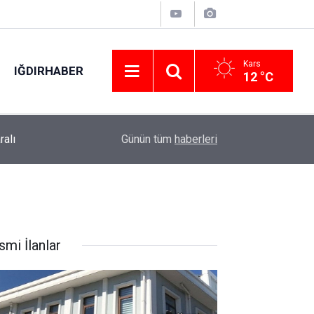
Kars
IĞDIRHABER
12 °C
ralı
00:49
Kartal’da minibüs yangını: Peş peşe patlamalar
Günün tüm
haberleri
smi İlanlar