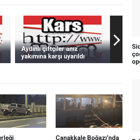
lu
Si
Aydınlı çiftçiler anız
ço
yakımına karşı uyarıldı
op
rleği
Çanakkale Boğazı’nda