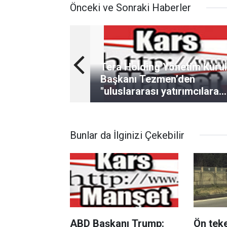
Önceki ve Sonraki Haberler
Tera Holding Yönetim Kuru
Başkanı Tezmen’den
"uluslararası yatırımcılara
Türkiye" çağrısı
Bunlar da İlginizi Çekebilir
ABD Başkanı Trump:
Ön teke