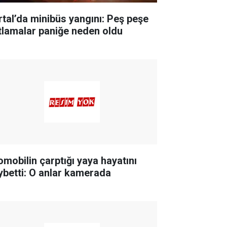
rtal’da minibüs yangını: Peş peşe
tlamalar paniğe neden oldu
omobilin çarptığı yaya hayatını
ybetti: O anlar kamerada