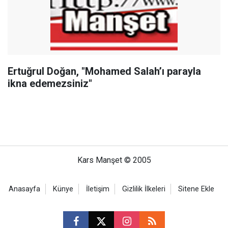
Ertuğrul Doğan, "Mohamed Salah’ı parayla
ikna edemezsiniz"
Kars Manşet © 2005
Anasayfa
Künye
İletişim
Gizlilik İlkeleri
Sitene Ekle