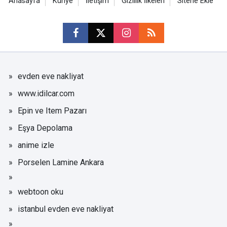
Anasayfa
Künye
İletişim
Gizlilik İlkeleri
Sitene Ekle
evden eve nakliyat
www.idilcar.com
Epin ve Item Pazarı
Eşya Depolama
anime izle
Porselen Lamine Ankara
webtoon oku
istanbul evden eve nakliyat