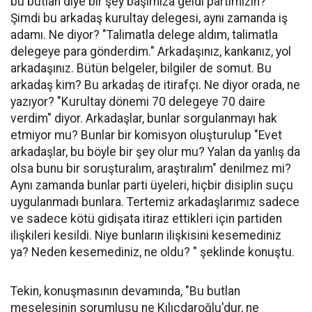
bu butlan diye bir şey başımıza geldi partimizin?"
Şimdi bu arkadaş kurultay delegesi, aynı zamanda iş
adamı. Ne diyor? "Talimatla delege aldım, talimatla
delegeye para gönderdim." Arkadaşınız, kankanız, yol
arkadaşınız. Bütün belgeler, bilgiler de somut. Bu
arkadaş kim? Bu arkadaş de itirafçı. Ne diyor orada, ne
yazıyor? "Kurultay dönemi 70 delegeye 70 daire
verdim" diyor. Arkadaşlar, bunlar sorgulanmayı hak
etmiyor mu? Bunlar bir komisyon oluşturulup "Evet
arkadaşlar, bu böyle bir şey olur mu? Yalan da yanlış da
olsa bunu bir soruşturalım, araştıralım" denilmez mi?
Aynı zamanda bunlar parti üyeleri, hiçbir disiplin suçu
uygulanmadı bunlara. Tertemiz arkadaşlarımız sadece
ve sadece kötü gidişata itiraz ettikleri için partiden
ilişkileri kesildi. Niye bunların ilişkisini kesemediniz
ya? Neden kesemediniz, ne oldu? " şeklinde konuştu.
Tekin, konuşmasının devamında, "Bu butlan
meselesinin sorumlusu ne Kılıçdaroğlu'dur, ne