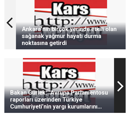
Ankara’nın birçok yerinde etkili olan
sağanak yağmur hayatı durma
noktasına getirdi
Bakan Gürlek: "Avrupa Parlamentosu
raporları üzerinden Türkiye
Cumhuriyeti’nin yargı kurumlarını
hedef almak, milli iradeye ve
devletimizin egemenlik haklarına
yönelmiş beyhude bir çabadır."