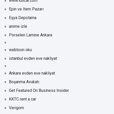
www.idilcar.com
Epin ve Item Pazarı
Eşya Depolama
anime izle
Porselen Lamine Ankara
webtoon oku
istanbul evden eve nakliyat
Ankara evden eve nakliyat
Boşanma Avukatı
Get Featured On Business Insider
KKTC rent a car
Verigom