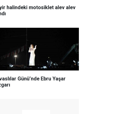
yir halindeki motosiklet alev alev
ndı
ivaslılar Günü’nde Ebru Yaşar
zgarı