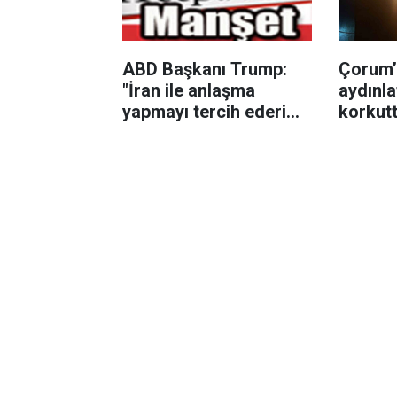
ABD Başkanı Trump:
Çorum’
"İran ile anlaşma
aydınla
yapmayı tercih ederim
korkut
çünkü insanları
öldürmek istemiyorum"