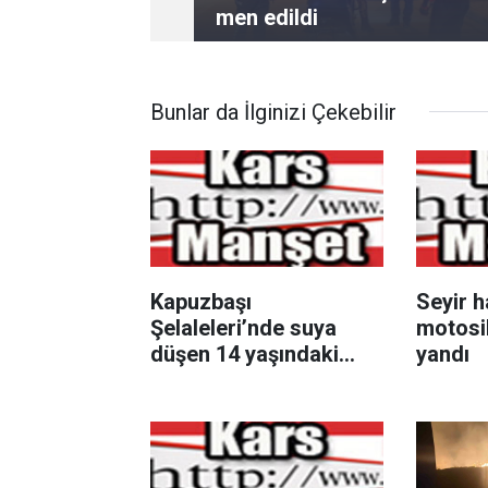
men edildi
Bunlar da İlginizi Çekebilir
Kapuzbaşı
Seyir h
Şelaleleri’nde suya
motosik
düşen 14 yaşındaki
yandı
çocuk hayatını kaybetti