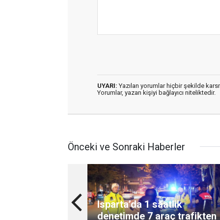
UYARI:
Yazılan yorumlar hiçbir şekilde kar
Yorumlar, yazan kişiyi bağlayıcı niteliktedir.
Önceki ve Sonraki Haberler
Isparta’da 1 saatlik
denetimde 7 araç trafikten