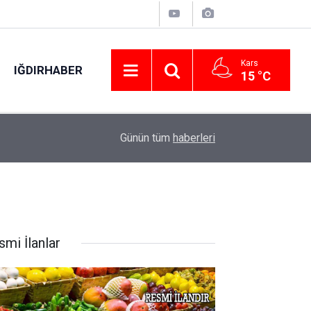
Kars
IĞDIRHABER
15 °C
arı
01:49
Çorum’da geceyi aydınlatan anız yangını korkutt
Günün tüm
haberleri
smi İlanlar