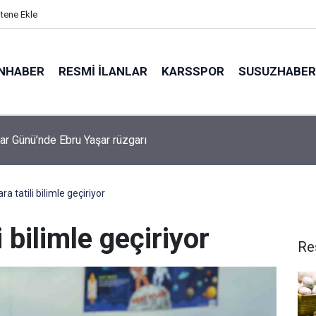
itene Ekle
NHABER
RESMI İLANLAR
KARSSPOR
SUSUZHABER
lar Günü’nde Ebru Yaşar rüzgarı
kanı Trump: "İran ile anlaşma yapmayı tercih ederim çünkü insanl
k istemiyorum"
ra tatili bilimle geçiriyor
i bilimle geçiriyor
Re