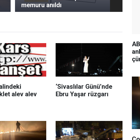
memuru anıldı
AB
an
çü
is
alindeki
‘Sivaslılar Günü’nde
let alev alev
Ebru Yaşar rüzgarı
Ço