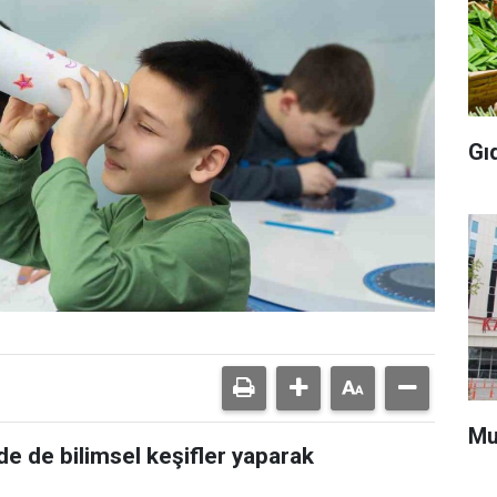
Gı
Mu
nde de bilimsel keşifler yaparak