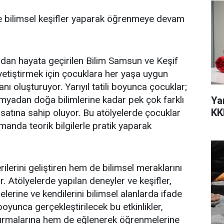
 de bilimsel keşifler yaparak öğrenmeye devam
dan hayata geçirilen Bilim Samsun ve Keşif
yetiştirmek için çocuklara her yaşa uygun
nı oluşturuyor. Yarıyıl tatili boyunca çocuklar;
imyadan doğa bilimlerine kadar pek çok farklı
Ya
KK
rsatına sahip oluyor. Bu atölyelerde çocuklar
manda teorik bilgilerle pratik yaparak
lerini geliştiren hem de bilimsel meraklarını
yor. Atölyelerde yapılan deneyler ve keşifler,
melerine ve kendilerini bilimsel alanlarda ifade
 boyunca gerçekleştirilecek bu etkinlikler,
rtırmalarına hem de eğlenerek öğrenmelerine