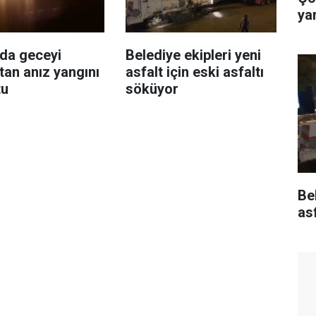
ya
da geceyi
Belediye ekipleri yeni
tan anız yangını
asfalt için eski asfaltı
tu
söküyor
Bel
as