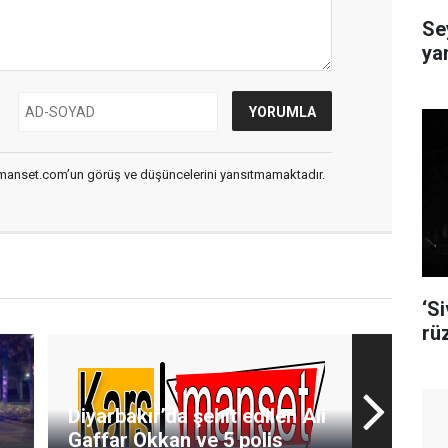
Se
ya
smanset.com’un görüş ve düşüncelerini yansıtmamaktadır.
‘S
rü
Diyarbakır’da şehit edilen Ali
Gaffar Okkan ve 5 polis