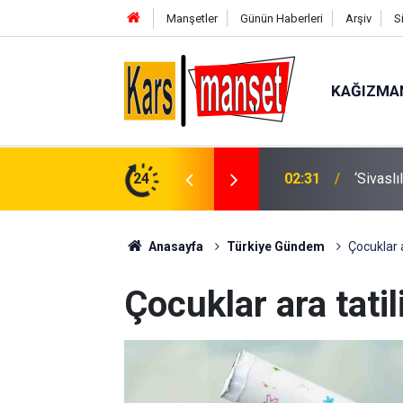
Manşetler
Günün Haberleri
Arşiv
S
KAĞIZMA
02:31
‘Sivaslı
ABD Baş
24
01:56
öldürme
Anasayfa
Türkiye Gündem
Çocuklar a
Çocuklar ara tatil