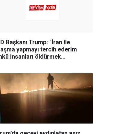
D Başkanı Trump: "İran ile
laşma yapmayı tercih ederim
nkü insanları öldürmek
temiyorum"
rum’da geceyi aydınlatan anız