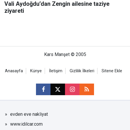
Vali Aydoğdu’dan Zengin ailesine taziye
ziyareti
Kars Manşet © 2005
Anasayfa
Künye
İletişim
Gizlilik İlkeleri
Sitene Ekle
evden eve nakliyat
www.idilcar.com