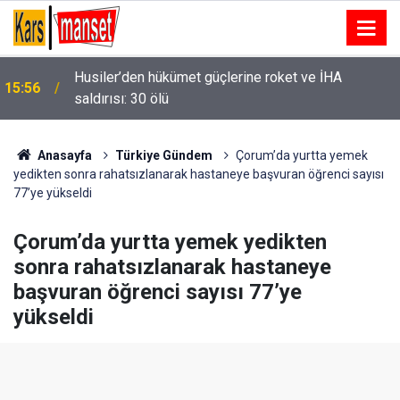
Husiler’den hükümet güçlerine roket ve İHA
15:56
saldırısı: 30 ölü
Erzincan polisinden semt pazarında dolandırıcılık
15:55
ve sahte para uyarısı
Anasayfa
Türkiye Gündem
Çorum’da yurtta yemek
yedikten sonra rahatsızlanarak hastaneye başvuran öğrenci sayısı
77’ye yükseldi
Çorum’da yurtta yemek yedikten
sonra rahatsızlanarak hastaneye
başvuran öğrenci sayısı 77’ye
yükseldi