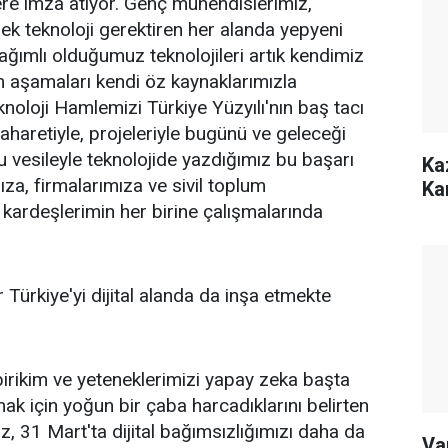
ere imza atıyor. Genç mühendislerimiz,
sek teknoloji gerektiren her alanda yepyeni
ağımlı olduğumuz teknolojileri artık kendimiz
m aşamaları kendi öz kaynaklarımızla
eknoloji Hamlemizi Türkiye Yüzyılı'nın baş tacı
haretiyle, projeleriyle bugünü ve geleceği
 vesileyle teknolojide yazdığımız bu başarı
Ka
za, firmalarımıza ve sivil toplum
Ka
 kardeşlerimin her birine çalışmalarında
 Türkiye'yi dijital alanda da inşa etmekte
irikim ve yeteneklerimizi yapay zeka başta
ak için yoğun bir çaba harcadıklarını belirten
 31 Mart'ta dijital bağımsızlığımızı daha da
Va