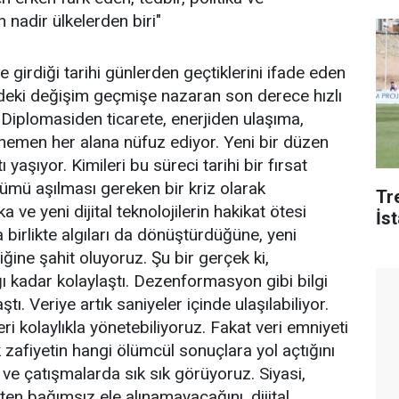
 nadir ülkelerden biri"
 girdiği tarihi günlerden geçtiklerini ifade eden
ki değişim geçmişe nazaran son derece hızlı
. Diplomasiden ticarete, enerjiden ulaşıma,
 hemen her alana nüfuz ediyor. Yeni bir düzen
 yaşıyor. Kimileri bu süreci tarihi bir fırsat
ümü aşılması gereken bir kriz olarak
Tr
ve yeni dijital teknolojilerin hakikat ötesi
İs
 birlikte algıları da dönüştürdüğüne, yeni
ğine şahit oluyoruz. Şu bir gerçek ki,
 kadar kolaylaştı. Dezenformasyon gibi bilgi
tı. Veriye artık saniyeler içinde ulaşılabiliyor.
eri kolaylıkla yönetebiliyoruz. Fakat veri emniyeti
 zafiyetin hangi ölümcül sonuçlara yol açtığını
 çatışmalarda sık sık görüyoruz. Siyasi,
kten bağımsız ele alınamayacağını, dijital