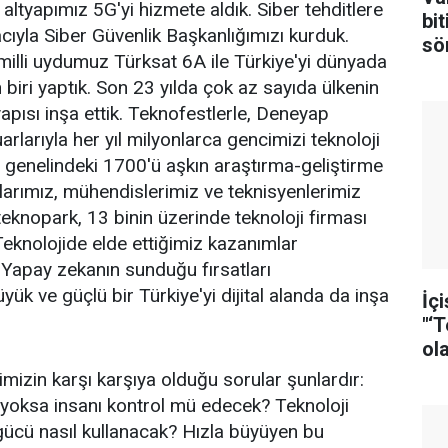
 altyapımız 5G'yi hizmete aldık. Siber tehditlere
bi
cıyla Siber Güvenlik Başkanlığımızı kurduk.
sö
e milli uydumuz Türksat 6A ile Türkiye'yi dünyada
biri yaptık. Son 23 yılda çok az sayıda ülkenin
apısı inşa ettik. Teknofestlerle, Deneyap
fuarlarıyla her yıl milyonlarca gencimizi teknoloji
e genelindeki 1700'ü aşkın araştırma-geliştirme
larımız, mühendislerimiz ve teknisyenlerimiz
 teknopark, 13 binin üzerinde teknoloji firması
 Teknolojide elde ettiğimiz kazanımlar
Yapay zekanın sunduğu fırsatları
ük ve güçlü bir Türkiye'yi dijital alanda da inşa
İç
"‘
ol
Me
zin karşı karşıya olduğu sorular şunlardır:
en
yoksa insanı kontrol mü edecek? Teknoloji
ait
 gücü nasıl kullanacak? Hızla büyüyen bu