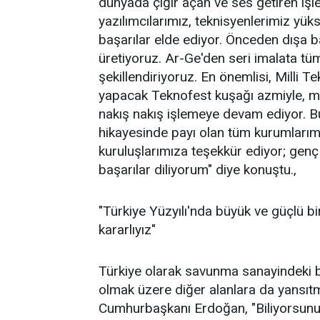
dünyada çığır açan ve ses getiren işl
yazılımcılarımız, teknisyenlerimiz yük
başarılar elde ediyor. Önceden dışa b
üretiyoruz. Ar-Ge'den seri imalata tü
şekillendiriyoruz. En önemlisi, Milli T
yapacak Teknofest kuşağı azmiyle, ma
nakış nakış işlemeye devam ediyor. Bu
hikayesinde payı olan tüm kurumlarımı
kuruluşlarımıza teşekkür ediyor; genç
başarılar diliyorum" diye konuştu.,
"Türkiye Yüzyılı'nda büyük ve güçlü bir
kararlıyız"
Türkiye olarak savunma sanayindeki b
olmak üzere diğer alanlara da yansıtm
Cumhurbaşkanı Erdoğan, "Biliyorsunuz,