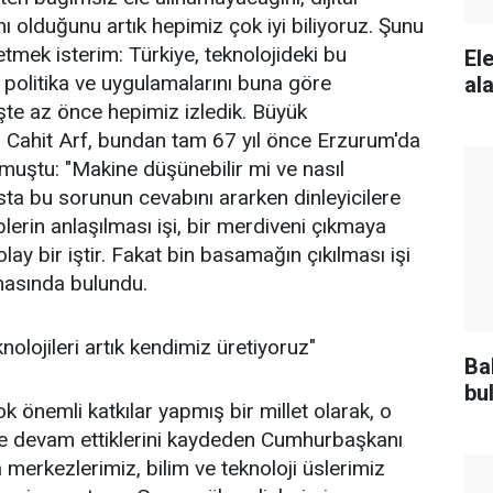
nı olduğunu artık hepimiz çok iyi biliyoruz. Şunu
mek isterim: Türkiye, teknolojideki bu
El
politika ve uygulamalarını buna göre
al
 İşte az önce hepimiz izledik. Büyük
 Cahit Arf, bundan tam 67 yıl önce Erzurum'da
muştu: "Makine düşünebilir mi ve nasıl
sta bu sorunun cevabını ararken dinleyicilere
plerin anlaşılması işi, bir merdiveni çıkmaya
ay bir iştir. Fakat bin basamağın çıkılması işi
amasında bulundu.
lojileri artık kendimiz üretiyoruz"
Ba
bu
k önemli katkılar yapmış bir millet olarak, o
e devam ettiklerini kaydeden Cumhurbaşkanı
 merkezlerimiz, bilim ve teknoloji üslerimiz