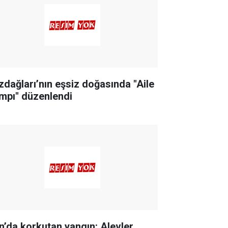
zdağları’nın eşsiz doğasında "Aile
mpı" düzenlendi
n’da korkutan yangın: Alevler