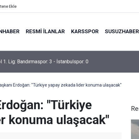
itene Ekle
NHABER
RESMI İLANLAR
KARSSPOR
SUSUZHABER
 tellerine çarpan kuş otluk alanda yangın çıkardı
kanı Erdoğan: "Türkiye yapay zekada lider konuma ulaşacak"
rdoğan: "Türkiye
Re
er konuma ulaşacak"