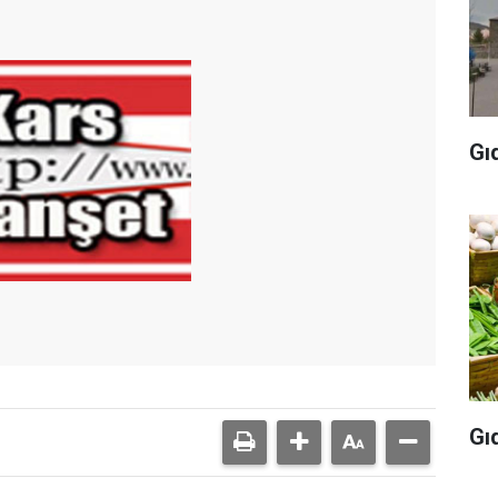
Gı
Gı