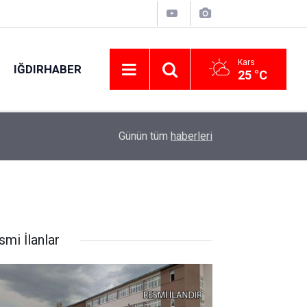
Kars
IĞDIRHABER
25 °C
18:57
Bakan Uraloğlu, Kayseri’de gençlerle buluştu
Günün tüm
haberleri
smi İlanlar