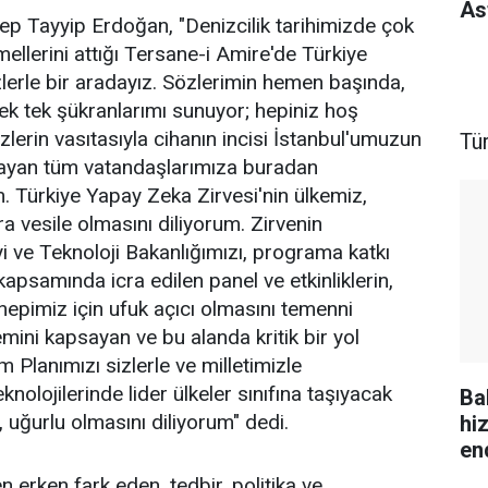
As
 Tayyip Erdoğan, "Denizcilik tarihimizde çok
emellerini attığı Tersane-i Amire'de Türkiye
lerle bir aradayız. Sözlerimin hemen başında,
tek tek şükranlarımı sunuyor; hepiniz hoş
izlerin vasıtasıyla cihanın incisi İstanbul'umuzun
Tü
aşayan tüm vatandaşlarımıza buradan
. Türkiye Yapay Zeka Zirvesi'nin ülkemiz,
ara vesile olmasını diliyorum. Zirvenin
ve Teknoloji Bakanlığımızı, programa katkı
apsamında icra edilen panel ve etkinliklerin,
epimiz için ufuk açıcı olmasını temenni
ni kapsayan ve bu alanda kritik bir yol
 Planımızı sizlerle ve milletimizle
nolojilerinde lider ülkeler sınıfına taşıyacak
Ba
, uğurlu olmasını diliyorum" dedi.
hi
en
 erken fark eden, tedbir, politika ve