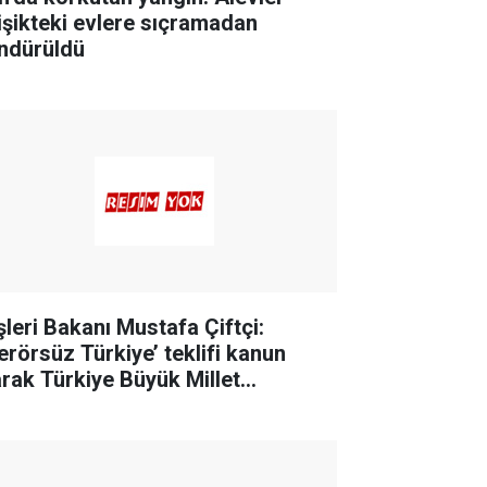
tişikteki evlere sıçramadan
ndürüldü
işleri Bakanı Mustafa Çiftçi:
Terörsüz Türkiye’ teklifi kanun
arak Türkiye Büyük Millet
clisinden geçmiş olacak. Burada
 büyük pay Cumhurbaşkanımıza
."