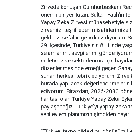
Zirvede konuşan Cumhurbaşkanı Recep
önemli bir yer tutan, Sultan Fatih'in t
Yapay Zeka Zirvesi münasebetiyle siz
zirvemizi teşrif eden misafirlerimize 
geldiniz, sefalar getirdiniz diyorum. S
39 ilçesinde, Türkiye'nin 81 ilinde y
selamlarımı, sevgilerimi gönderiyorum
milletimiz ve sektörlerimiz için hayırl
düzenlenmesinde emeği geçen Sanayi 
sunan herkesi tebrik ediyorum. Zirve k
burada yapılacak değerlendirmelerin h
ediyorum. Birazdan, 2026-2030 dönemi
haritası olan Türkiye Yapay Zeka Eylem
paylaşacağız. Türkiye'yi yapay zeka tek
yeni eylem planımızın şimdiden hayırlı
"Türkiye, teknolojideki bu dönüşümü en