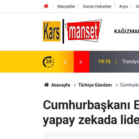
Manşetler
Günün Haberleri
Arşiv
S
KAĞIZMA
 - İstanbulspor: 0
24
19:12
Elektrik
Anasayfa
Türkiye Gündem
Cumhurbaş
Cumhurbaşkanı E
yapay zekada lid