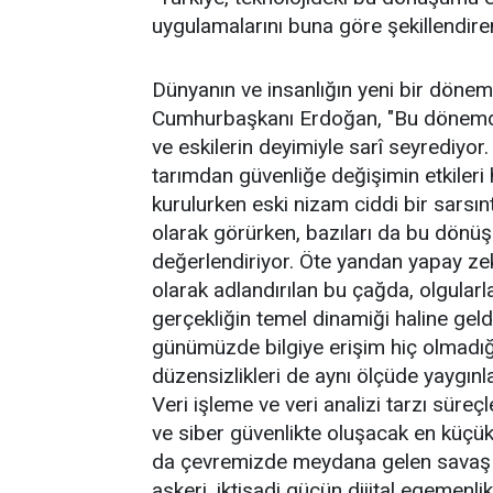
uygulamalarını buna göre şekillendiren
Dünyanın ve insanlığın yeni bir döneme
Cumhurbaşkanı Erdoğan, "Bu dönemde
ve eskilerin deyimiyle sarî seyrediyor
tarımdan güvenliğe değişimin etkileri
kurulurken eski nizam ciddi bir sarsıntı
olarak görürken, bazıları da bu dönüş
değerlendiriyor. Öte yandan yapay zeka 
olarak adlandırılan bu çağda, olgularla
gerçekliğin temel dinamiği haline geldi
günümüzde bilgiye erişim hiç olmadığı
düzensizlikleri de aynı ölçüde yaygınlaş
Veri işleme ve veri analizi tarzı süreçl
ve siber güvenlikte oluşacak en küçük
da çevremizde meydana gelen savaş ve
askeri, iktisadi gücün dijital egemenli