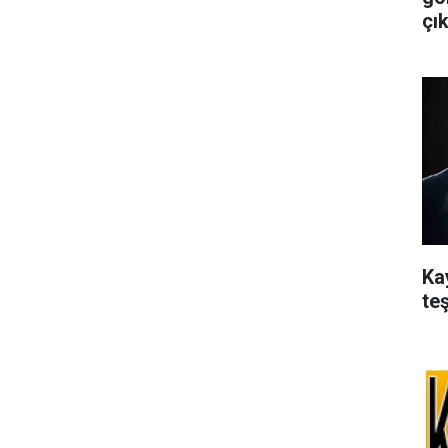
çık
Ka
te