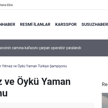
itene Ekle
NHABER
RESMI İLANLAR
KARSSPOR
SUSUZHABER
n Konvoyu’na katılan Fransız aktivist müslüman oldu
r Yılmaz ve Öykü Yaman Türkiye Şampiyonu
z ve Öykü Yaman
Re
nu