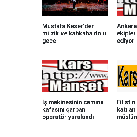
Mustafa Keser’den
Ankara
müzik ve kahkaha dolu
ekiple
gece
ediyor
İş makinesinin camına
Filisti
kafasını çarpan
katılan
operatör yaralandı
müslüm