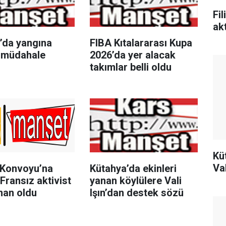
Fi
ak
’da yangına
FIBA Kıtalararası Kupa
r müdahale
2026’da yer alacak
takımlar belli oldu
Kü
Va
n Konvoyu’na
Kütahya’da ekinleri
 Fransız aktivist
yanan köylülere Vali
an oldu
Işın’dan destek sözü