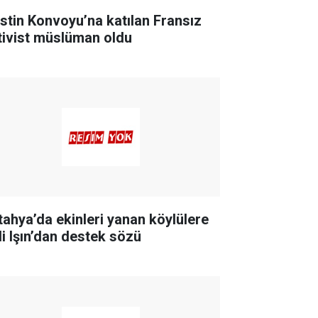
listin Konvoyu’na katılan Fransız
tivist müslüman oldu
tahya’da ekinleri yanan köylülere
li Işın’dan destek sözü