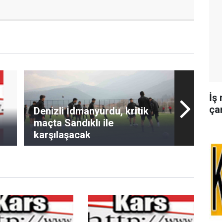
İş
ça
Denizli İdmanyurdu, kritik
maçta Sandıklı ile
karşılaşacak