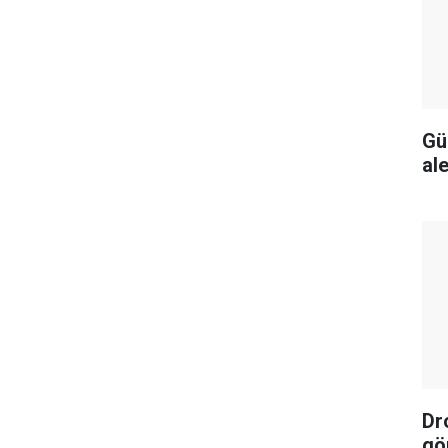
Gü
al
Dr
gö