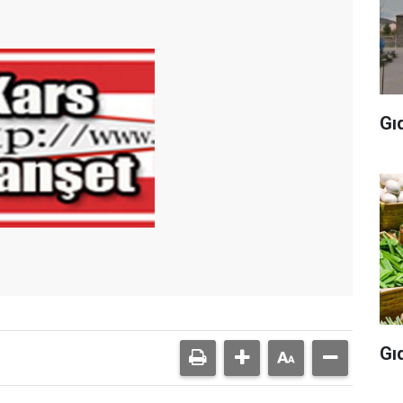
Gı
Gı