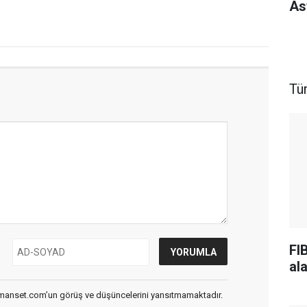
As
Tü
FI
al
smanset.com’un görüş ve düşüncelerini yansıtmamaktadır.