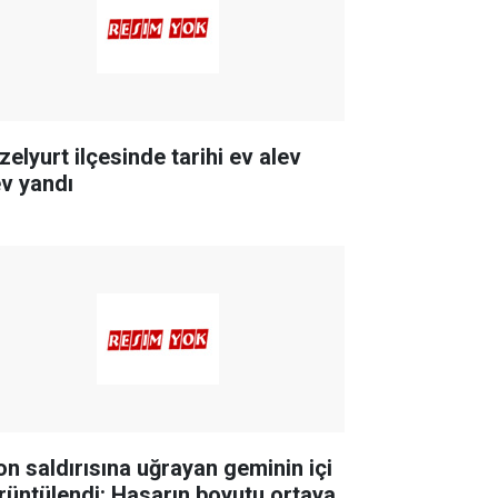
zelyurt ilçesinde tarihi ev alev
ev yandı
on saldırısına uğrayan geminin içi
rüntülendi: Hasarın boyutu ortaya