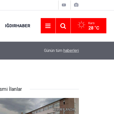
Kars
IĞDIRHABER
28 °C
16:50
Kütahya’da ekinleri yanan köylülere Vali Işın’da
Günün tüm
haberleri
smi İlanlar