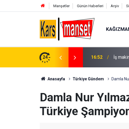
Manşetler
Günün Haberleri
Arşiv
S
KAĞIZMA
arpan operatör yaralandı
24
16:51
Filisti
Anasayfa
Türkiye Gündem
Damla Nu
Damla Nur Yılma
Türkiye Şampiyo