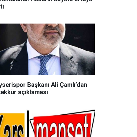
tı
yserispor Başkanı Ali Çamlı’dan
şekkür açıklaması