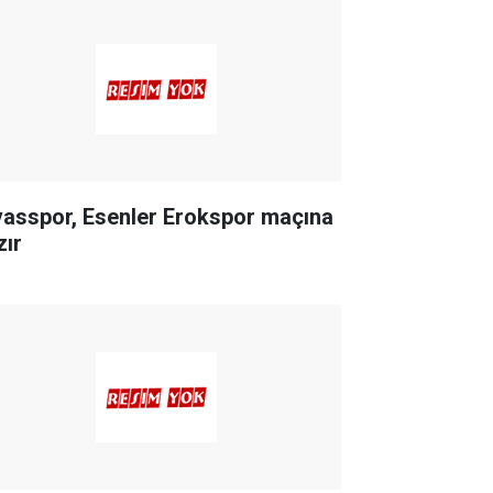
vasspor, Esenler Erokspor maçına
zır