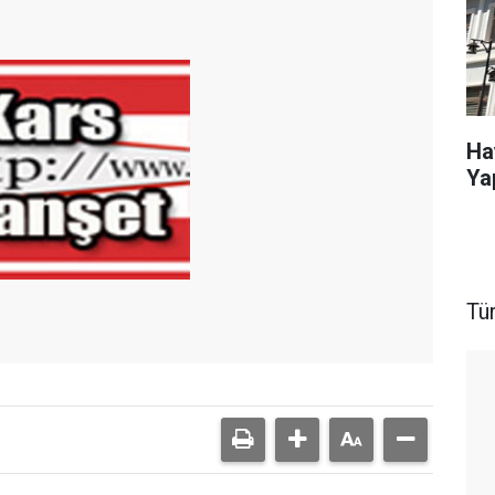
Ha
Ya
Tü