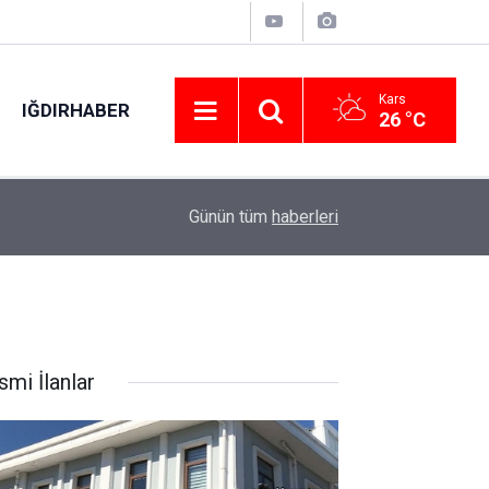
Kars
IĞDIRHABER
26 °C
19:01
Bulgaristan sınırında kamyonetten 500 bin euro d
Günün tüm
haberleri
smi İlanlar