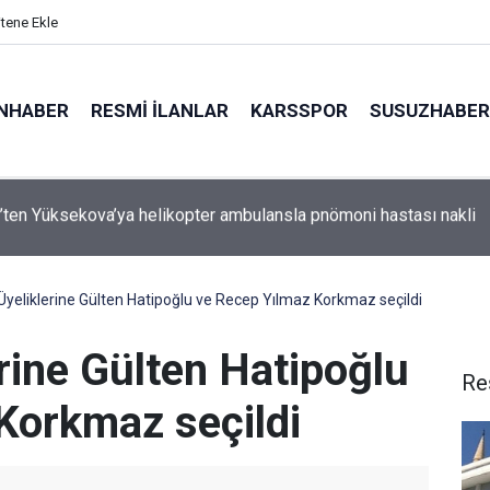
itene Ekle
NHABER
RESMI İLANLAR
KARSSPOR
SUSUZHABER
ve Maliye Bakanı Şimşek, Mardin’de
Üyeliklerine Gülten Hatipoğlu ve Recep Yılmaz Korkmaz seçildi
rine Gülten Hatipoğlu
Re
Korkmaz seçildi