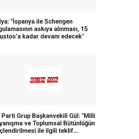
alya: "İspanya ile Schengen
gulamasının askıya alınması, 15
ustos’a kadar devam edecek"
 Parti Grup Başkanvekili Gül: "Milli
yanışma ve Toplumsal Bütünlüğün
lendirilmesi ile ilgili teklif
letimizin teklifidir"