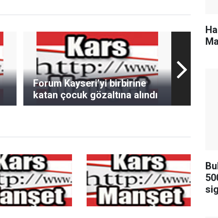
Ha
Ma
Forum Kayseri’yi birbirine
katan çocuk gözaltına alındı
Bu
50
sig