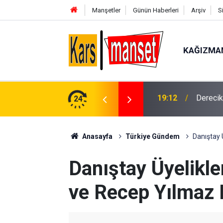
Manşetler
Günün Haberleri
Arşiv
S
KAĞIZMA
pter ambulansla pnömoni hastası nakli
24
19:12
Hazine 
Anasayfa
Türkiye Gündem
Danıştay 
Danıştay Üyelikle
ve Recep Yılmaz 