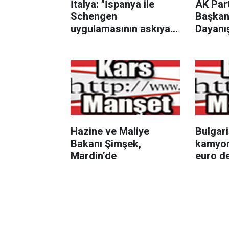
İtalya: "İspanya ile
AK Par
Schengen
Başkanv
uygulamasının askıya
Dayanı
alınması, 15 Ağustos’a
Toplum
kadar devam edecek"
Güçlendi
teklif m
teklifid
Hazine ve Maliye
Bulgari
Bakanı Şimşek,
kamyon
Mardin’de
euro de
sigara 