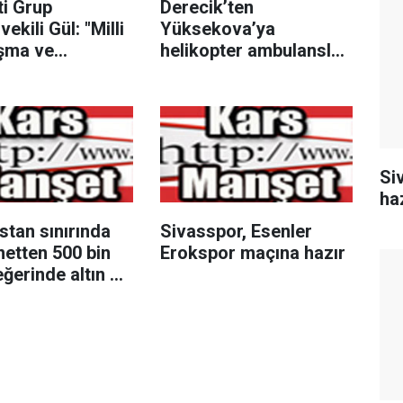
ti Grup
Derecik’ten
ekili Gül: "Milli
Yüksekova’ya
şma ve
helikopter ambulansla
sal Bütünlüğün
pnömoni hastası nakli
rilmesi ile ilgili
illetimizin
ir"
Si
ha
stan sınırında
Sivasspor, Esenler
etten 500 bin
Erokspor maçına hazır
ğerinde altın ve
çıktı