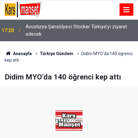
Miran: "Memur ve emekli 3600 ek gösterge kararını
17:12
bekliyor"
Anasayfa
Türkiye Gündem
Didim MYO’da 140 öğrenci
kep attı
Didim MYO’da 140 öğrenci kep attı