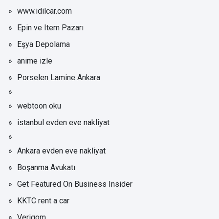
www.idilcar.com
Epin ve Item Pazarı
Eşya Depolama
anime izle
Porselen Lamine Ankara
webtoon oku
istanbul evden eve nakliyat
Ankara evden eve nakliyat
Boşanma Avukatı
Get Featured On Business Insider
KKTC rent a car
Verigom