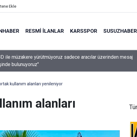
itene Ekle
NHABER
RESMI İLANLAR
KARSSPOR
SUSUZHABER
kır’da dört mahallede özel harekat polisi destekli "şok" uygulama
rtak kullanım alanları yenileniyor
llanım alanları
Tü