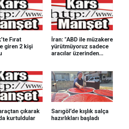
’te Fırat
İran: "ABD ile müzakere
e giren 2 kişi
yürütmüyoruz sadece
u
aracılar üzerinden
mesaj alışverişinde
bulunuyoruz"
araçtan çıkarak
Sarıgöl’de kışlık salça
da kurtuldular
hazırlıkları başladı