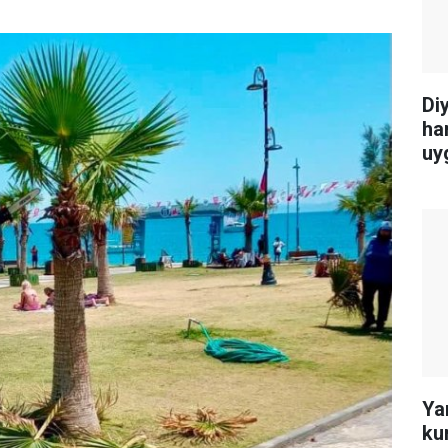
Di
ha
uy
Ya
ku