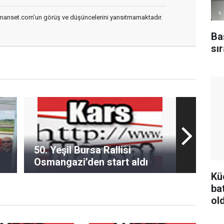
smanset.com’un görüş ve düşüncelerini yansıtmamaktadır.
Ba
sır
50. Yeşil Bursa Rallisi
Osmangazi’den start aldı
Kü
ba
ol