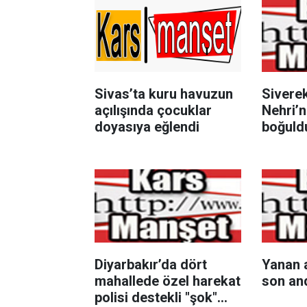
Sivas’ta kuru havuzun
Siverek
açılışında çocuklar
Nehri’n
doyasıya eğlendi
boğuld
Diyarbakır’da dört
Yanan 
mahallede özel harekat
son an
polisi destekli "şok"