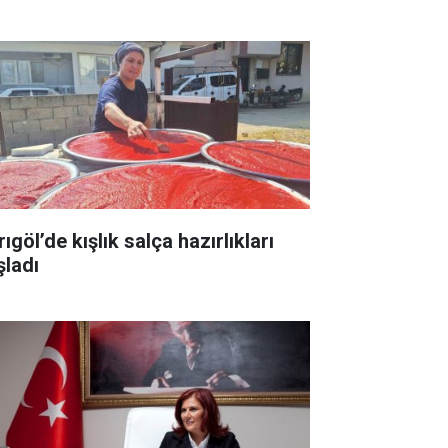
ıgöl’de kışlık salça hazırlıkları
şladı