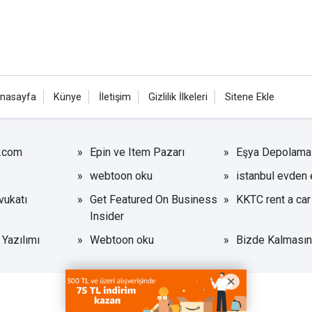
nasayfa
Künye
İletişim
Gizlilik İlkeleri
Sitene Ekle
r.com
Epin ve Item Pazarı
Eşya Depolama
webtoon oku
istanbul evden 
ukatı
Get Featured On Business
KKTC rent a car
Insider
Yazılımı
Webtoon oku
Bizde Kalmasın