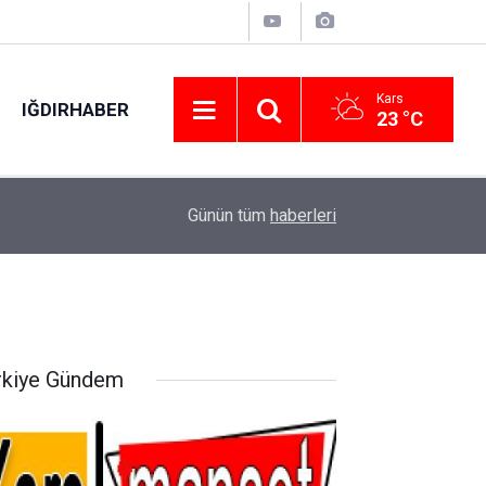
Kars
IĞDIRHABER
23 °C
12:02
Yanan araçtan çıkarak son anda kurtuldular
Günün tüm
haberleri
rkiye Gündem