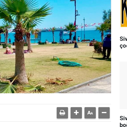
Si
ço
Siv
bo