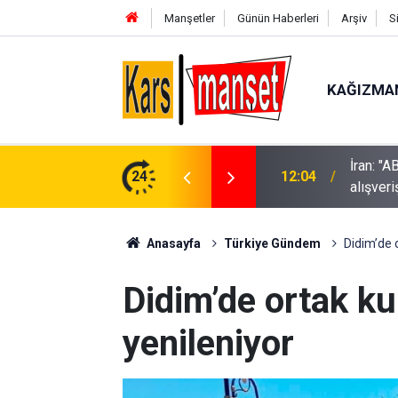
Manşetler
Günün Haberleri
Arşiv
S
KAĞIZMA
yoruz sadece aracılar üzerinden mesaj
24
12:04
Diyarba
Anasayfa
Türkiye Gündem
Didim’de o
Didim’de ortak ku
yenileniyor