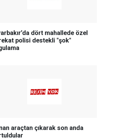
yarbakır’da dört mahallede özel
rekat polisi destekli "şok"
gulama
nan araçtan çıkarak son anda
rtuldular