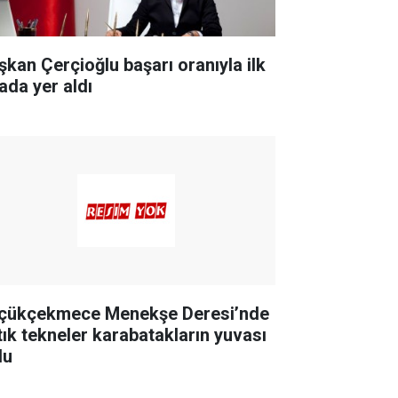
şkan Çerçioğlu başarı oranıyla ilk
ada yer aldı
çükçekmece Menekşe Deresi’nde
tık tekneler karabatakların yuvası
du