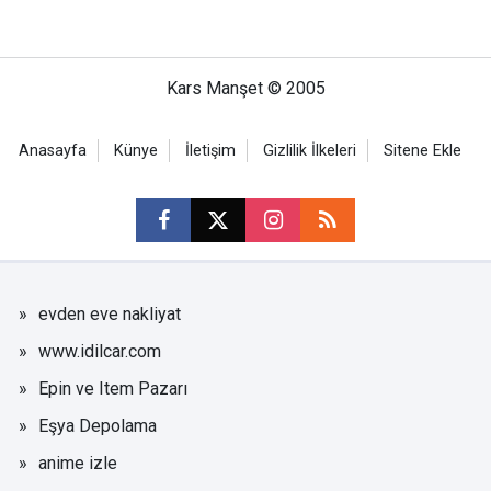
Kars Manşet © 2005
Anasayfa
Künye
İletişim
Gizlilik İlkeleri
Sitene Ekle
evden eve nakliyat
www.idilcar.com
Epin ve Item Pazarı
Eşya Depolama
anime izle