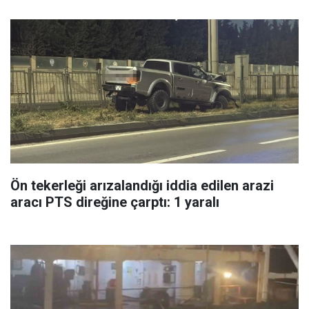
Ön tekerleği arızalandığı iddia edilen arazi
aracı PTS direğine çarptı: 1 yaralı