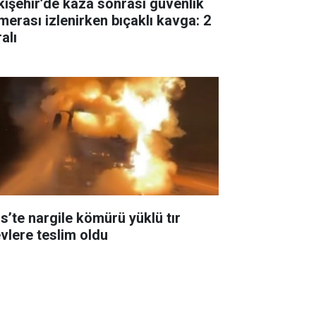
kişehir’de kaza sonrası güvenlik
merası izlenirken bıçaklı kavga: 2
alı
is’te nargile kömürü yüklü tır
evlere teslim oldu