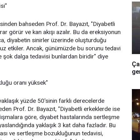
si"
inden bahseden Prof. Dr. Bayazıt, "Diyabetli
rar görür ve kan akışı azalır. Bu da ereksiyonun
a, diyabetin sinirler üzerinde oluşturduğu
msuz etkiler. Ancak, günümüzde bu sorunu tedavi
 şok dalga tedavisi bunlardan biridir" diye
Ça
ge
kluğu oranı yüksek"
yaklaşık yüzde 50'sinin farklı derecelerde
en Prof. Dr. Bayazıt, "Diyabetli erkeklerde ise
lışmalara göre, diyabet hastalarında sertleşme
kıyaslandığında yaklaşık 3 kat daha fazladır. Bu
nması ve sertleşme bozukluğunun tedavisi,