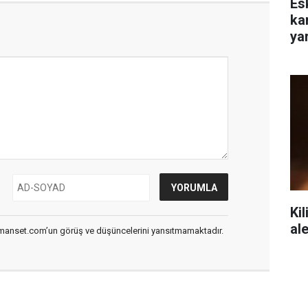
Es
ka
yar
Kil
al
smanset.com’un görüş ve düşüncelerini yansıtmamaktadır.