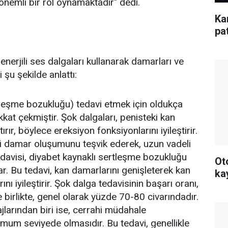
önemli bir rol oynamaktadır" dedi.
Ka
pa
enerjili ses dalgaları kullanarak damarları ve
 şu şekilde anlattı:
rtleşme bozukluğu) tedavi etmek için oldukça
ikkat çekmiştir. Şok dalgaları, penisteki kan
ırır, böylece ereksiyon fonksiyonlarını iyileştirir.
i damar oluşumunu teşvik ederek, uzun vadeli
edavisi, diyabet kaynaklı sertleşme bozukluğu
Ot
nar. Bu tedavi, kan damarlarını genişleterek kan
ka
ını iyileştirir. Şok dalga tedavisinin başarı oranı,
irlikte, genel olarak yüzde 70-80 civarındadır.
jlarından biri ise, cerrahi müdahale
imum seviyede olmasıdır. Bu tedavi, genellikle