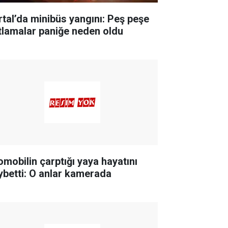
rtal’da minibüs yangını: Peş peşe
tlamalar paniğe neden oldu
omobilin çarptığı yaya hayatını
ybetti: O anlar kamerada