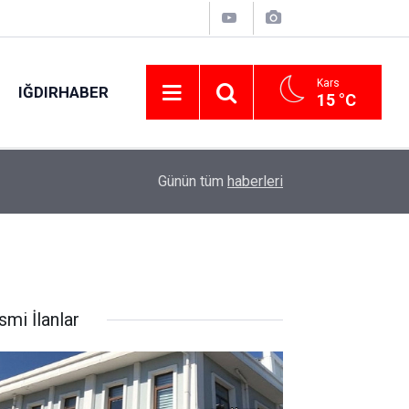
Kars
IĞDIRHABER
15 °C
00:48
Otomobilin çarptığı yaya hayatını kaybetti: O an
Günün tüm
haberleri
smi İlanlar