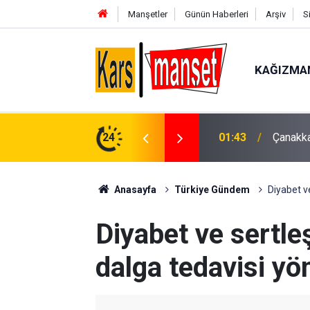
Manşetler
Günün Haberleri
Arşiv
S
KAĞIZMA
01:43
Çanakka
24
00:49
Kartal’
Anasayfa
Türkiye Gündem
Diyabet v
Diyabet ve sertl
dalga tedavisi yö