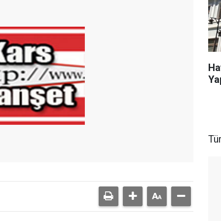
Ha
Ya
Tü