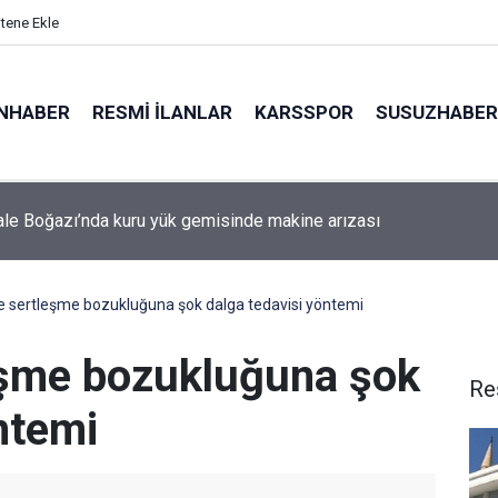
itene Ekle
NHABER
RESMI İLANLAR
KARSSPOR
SUSUZHABER
le Boğazı’nda kuru yük gemisinde makine arızası
da minibüs yangını: Peş peşe patlamalar paniğe neden oldu
e sertleşme bozukluğuna şok dalga tedavisi yöntemi
eşme bozukluğuna şok
Re
ntemi