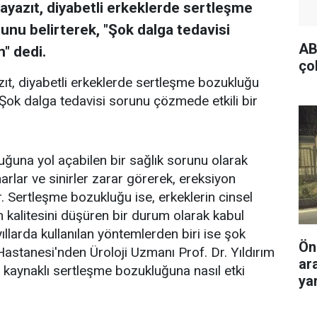
 Bayazıt, diyabetli erkeklerde sertleşme
nu belirterek, "Şok dalga tedavisi
AB
" dedi.
ço
zıt, diyabetli erkeklerde sertleşme bozukluğu
"Şok dalga tedavisi sorunu çözmede etkili bir
ğuna yol açabilen bir sağlık sorunu olarak
arlar ve sinirler zarar görerek, ereksiyon
r. Sertleşme bozukluğu ise, erkeklerin cinsel
 kalitesini düşüren bir durum olarak kabul
ıllarda kullanılan yöntemlerden biri ise şok
Ön
astanesi'nden Üroloji Uzmanı Prof. Dr. Yıldırım
ar
t kaynaklı sertleşme bozukluğuna nasıl etki
yar