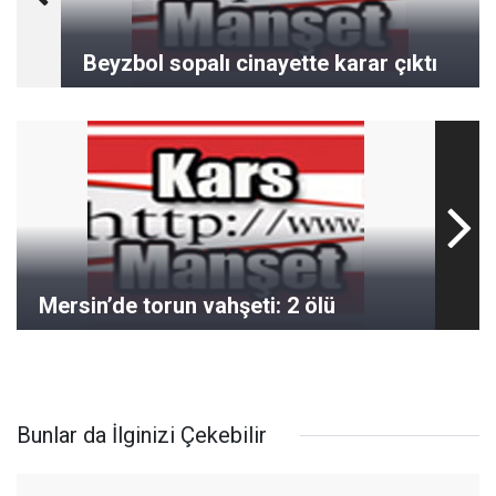
Beyzbol sopalı cinayette karar çıktı
Mersin’de torun vahşeti: 2 ölü
Bunlar da İlginizi Çekebilir