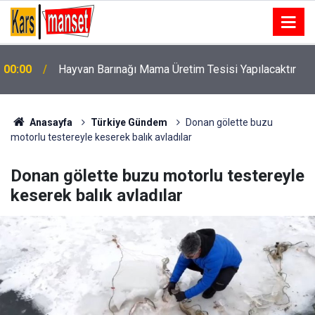
Çorum’da elini yem karma makinesine kaptıran çiftçi
23:53
yaralandı
Anasayfa
Türkiye Gündem
Donan gölette buzu
motorlu testereyle keserek balık avladılar
Donan gölette buzu motorlu testereyle
keserek balık avladılar