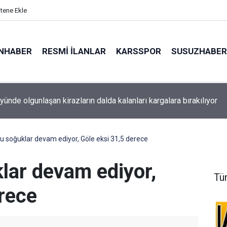
itene Ekle
NHABER
RESMI İLANLAR
KARSSPOR
SUSUZHABER
yünde olgunlaşan kirazların dalda kalanları kargalara bırakılıyor
 saklı cenneti Keklik Deresi görenleri hayran bırakıyor
 soğuklar devam ediyor, Göle eksi 31,5 derece
ar devam ediyor,
Tü
erece