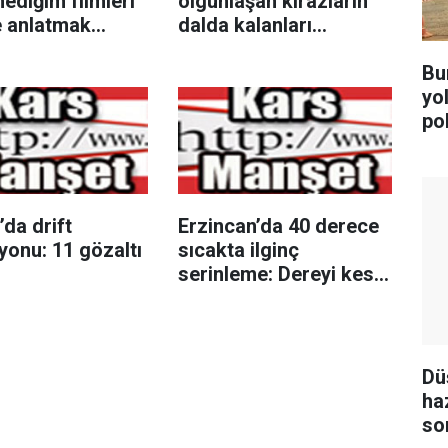
ediğim filmleri
olgunlaşan kirazların
e anlatmak
dalda kalanları
"
kargalara bırakılıyor
Bu
yo
po
da drift
Erzincan’da 40 derece
yonu: 11 gözaltı
sıcakta ilginç
serinleme: Dereyi kesip
havuz yaptılar
Dü
ha
so