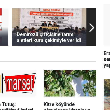
Demirözü çiftçisine tarım
aletleri kura çekimiyle verildi
Er
se
yap
 Tutuş:
Kitre köyünde