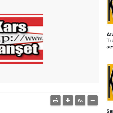
At
Tr
se
ya
Şe