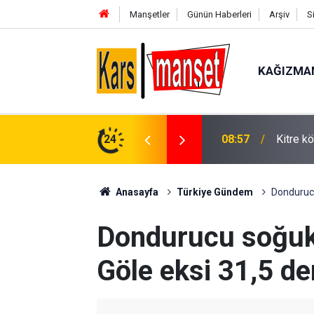
Manşetler
Günün Haberleri
Arşiv
S
KAĞIZMA
08:57
Kitre kö
24
08:31
Kars’ın
Anasayfa
Türkiye Gündem
Dondurucu
Dondurucu soğukl
Göle eksi 31,5 d