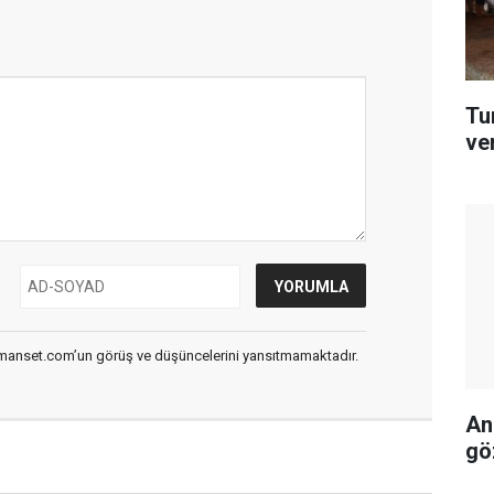
Tur
ve
smanset.com’un görüş ve düşüncelerini yansıtmamaktadır.
An
gö