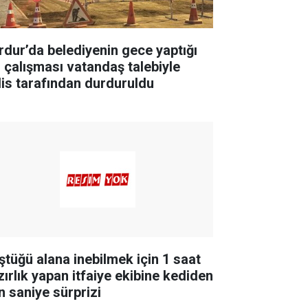
rdur’da belediyenin gece yaptığı
l çalışması vatandaş talebiyle
lis tarafından durduruldu
ştüğü alana inebilmek için 1 saat
zırlık yapan itfaiye ekibine kediden
n saniye sürprizi