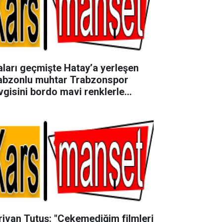
aları geçmişte Hatay’a yerleşen
abzonlu muhtar Trabzonspor
vgisini bordo mavi renklerle
şatıyor
rivan Tutuş: "Çekemediğim filmleri