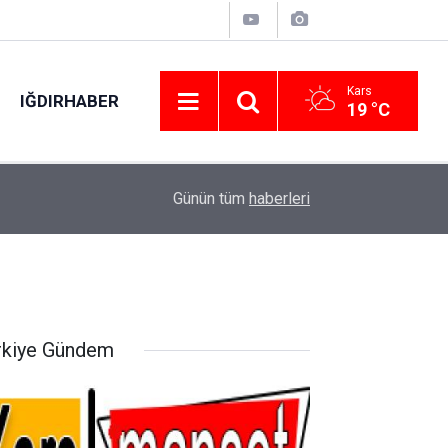
Kars
IĞDIRHABER
19 °C
08:28
Günün tüm
haberleri
Turizm bölgesi Taşucu’na huzur veren uygulama
rkiye Gündem