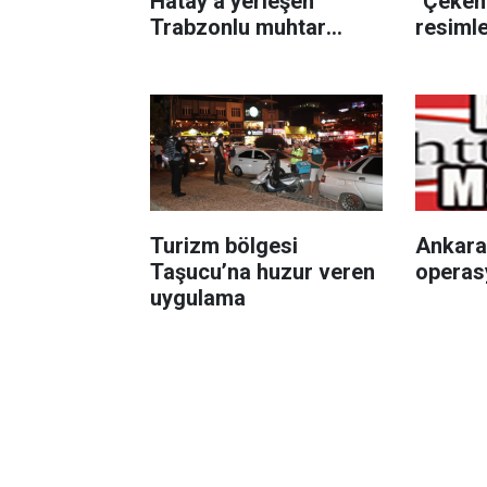
Hatay’a yerleşen
"Çekem
Trabzonlu muhtar
resiml
Trabzonspor sevgisini
istedim
bordo mavi renklerle
yaşatıyor
Turizm bölgesi
Ankara’
Taşucu’na huzur veren
operas
uygulama