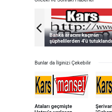
Banka aracını kaçıran
şüphelilerden 4’ü tutuklandı
Bunlar da İlginizi Çekebilir
Ataları geçmişte
Şerivan