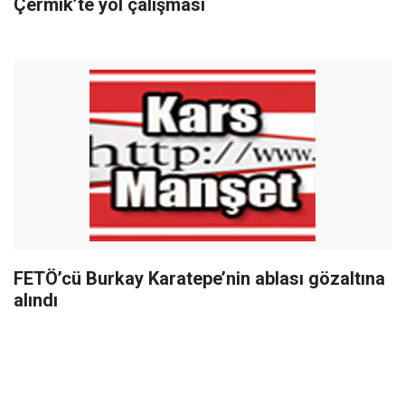
Çermik’te yol çalışması
FETÖ’cü Burkay Karatepe’nin ablası gözaltına
alındı