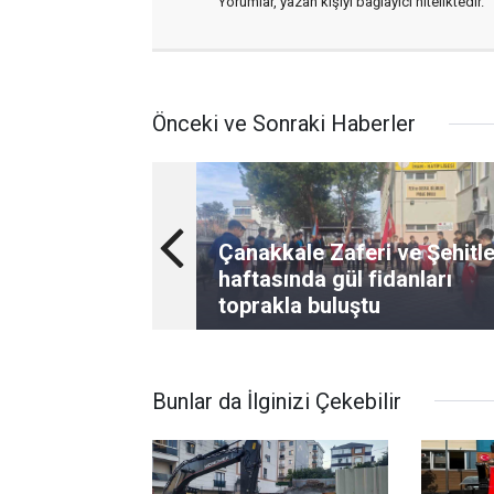
Yorumlar, yazan kişiyi bağlayıcı niteliktedir.
Önceki ve Sonraki Haberler
Çanakkale Zaferi ve Şehitle
haftasında gül fidanları
toprakla buluştu
Bunlar da İlginizi Çekebilir