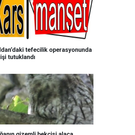
ldan’daki tefecilik operasyonunda
işi tutuklandı
ğanın gizemli bekçisi alaca