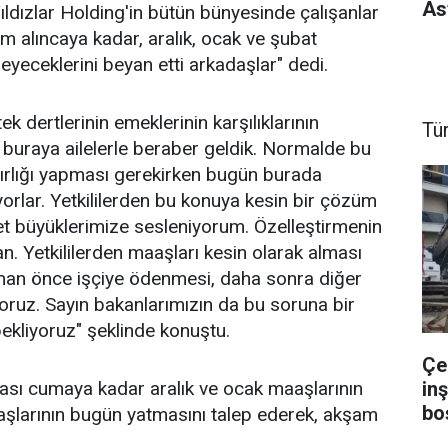
As
ldızlar Holding'in bütün bünyesinde çalışanlar
m alıncaya kadar, aralık, ocak ve şubat
yeceklerini beyan etti arkadaşlar" dedi.
tek dertlerinin emeklerinin karşılıklarının
Tü
buraya ailelerle beraber geldik. Normalde bu
azırlığı yapması gerekirken bugün burada
iyorlar. Yetkililerden bu konuya kesin bir çözüm
et büyüklerimize sesleniyorum. Özelleştirmenin
. Yetkililerden maaşları kesin olarak alması
zaman önce işçiye ödenmesi, daha sonra diğer
oruz. Sayın bakanlarımızın da bu soruna bir
ekliyoruz" şeklinde konuştu.
Çe
inş
ası cumaya kadar aralık ve ocak maaşlarının
boş
maaşlarının bugün yatmasını talep ederek, akşam