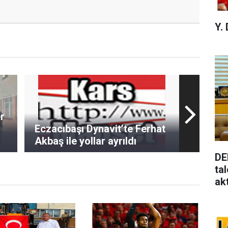
Y.
r
Eczacıbaşı Dynavit’te Ferhat
Akbaş ile yollar ayrıldı
DE
ta
ak