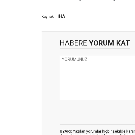
İHA
Kaynak:
HABERE
YORUM KAT
UYARI:
Yazılan yorumlar hiçbir şekilde kar