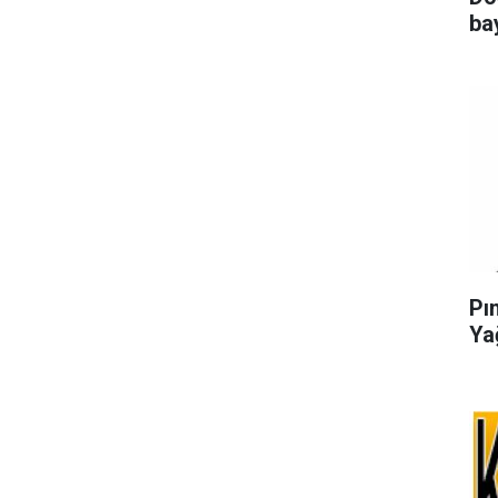
ba
Pı
Ya