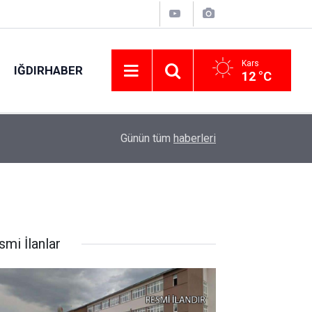
Kars
IĞDIRHABER
12 °C
06:17
DENİB Başkanı Uğurlu ihracatçıların taleplerini B
Günün tüm
haberleri
smi İlanlar