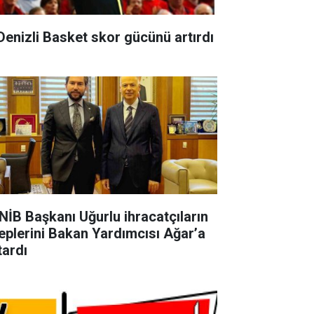
 Denizli Basket skor gücünü artırdı
NİB Başkanı Uğurlu ihracatçıların
leplerini Bakan Yardımcısı Ağar’a
tardı