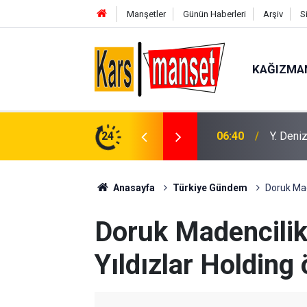
Manşetler
Günün Haberleri
Arşiv
S
KAĞIZMA
u öz kaynaklarıyla güçlendiriyor
24
06:40
Y. Deniz
Anasayfa
Türkiye Gündem
Doruk Made
Doruk Madencilik i
Yıldızlar Holding