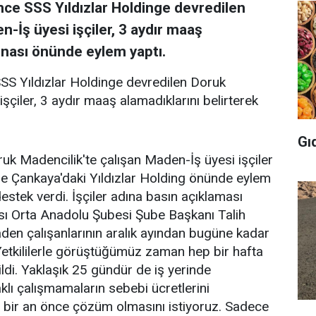
önce SSS Yıldızlar Holdinge devredilen
-İş üyesi işçiler, 3 aydır maaş
binası önünde eylem yaptı.
 SSS Yıldızlar Holdinge devredilen Doruk
şçiler, 3 aydır maaş alamadıklarını belirterek
Gı
ruk Madencilik'te çalışan Maden-İş üyesi işçiler
le Çankaya'daki Yıldızlar Holding önünde eylem
 destek verdi. İşçiler adına basın açıklaması
sı Orta Anadolu Şubesi Şube Başkanı Talih
den çalışanlarının aralık ayından bugüne kadar
"Yetkililerle görüştüğümüz zaman hep bir hafta
ldi. Yaklaşık 25 gündür de iş yerinde
lı çalışmamaların sebebi ücretlerini
a bir an önce çözüm olmasını istiyoruz. Sadece