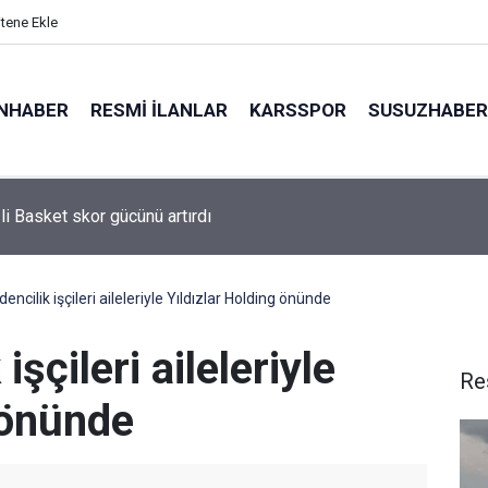
itene Ekle
NHABER
RESMI İLANLAR
KARSSPOR
SUSUZHABER
li Basket skor gücünü artırdı
ncilik işçileri aileleriyle Yıldızlar Holding önünde
şçileri aileleriyle
Re
 önünde