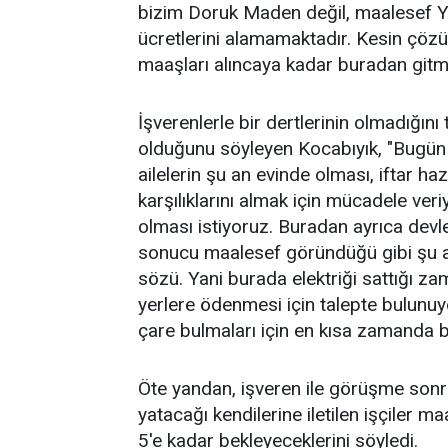
bizim Doruk Maden değil, maalesef Yı
ücretlerini alamamaktadır. Kesin çözü
maaşları alıncaya kadar buradan gitme
İşverenlerle bir dertlerinin olmadığını 
olduğunu söyleyen Kocabıyık, "Bugün 
ailelerin şu an evinde olması, iftar h
karşılıklarını almak için mücadele ver
olması istiyoruz. Buradan ayrıca devl
sonucu maalesef göründüğü gibi şu an
sözü. Yani burada elektriği sattığı 
yerlere ödenmesi için talepte bulunuy
çare bulmaları için en kısa zamanda b
Öte yandan, işveren ile görüşme sonr
yatacağı kendilerine iletilen işçiler 
5'e kadar bekleyeceklerini söyledi.