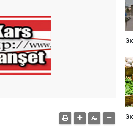
Gı
Gı