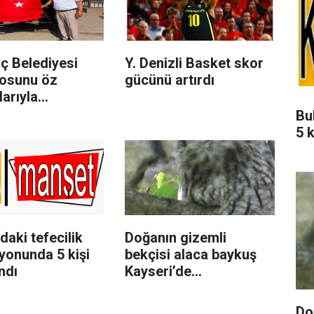
ç Belediyesi
Y. Denizli Basket skor
losunu öz
gücünü artırdı
arıyla
iriyor
Bu
5 k
daki tefecilik
Doğanın gizemli
yonunda 5 kişi
bekçisi alaca baykuş
ndı
Kayseri’de
görüntülendi
Do