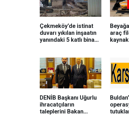
Çekmeköy’de istinat
Beyağa
duvarı yıkılan inşaatın
araç fi
yanındaki 5 katlı bina
kaynakl
boşaltıldı
güçlend
DENİB Başkanı Uğurlu
Buldan’
ihracatçıların
operas
taleplerini Bakan
tutukla
Yardımcısı Ağar’a
aktardı