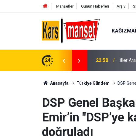
Manşetler
Günün Haberleri
Arşiv
S
KAĞIZMA
22:58
İller A
24
22:57
Çalıntı
Anasayfa
Türkiye Gündem
DSP Genel 
DSP Genel Başkan
Emir’in "DSP’ye kat
doğruladı