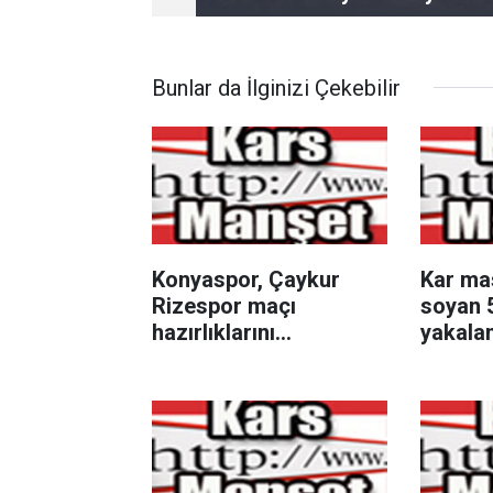
Bunlar da İlginizi Çekebilir
Konyaspor, Çaykur
Kar mas
Rizespor maçı
soyan 5
hazırlıklarını
yakala
sürdürüyor