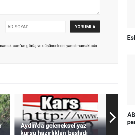
Esk
smanset.com’un görüş ve düşüncelerini yansıtmamaktadır.
ABD
pa
r
Aydın’da geleneksel yaz
kursu hazırlıkları başladı