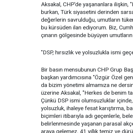
Aksakal, CHP'de yaşananlara ilişkin, 
burkan, Türk siyasetini derinden sarsa
değerlerin savrulduğu, umutların tüke
bu kürsüden ilan ediyorum. Biz, Cumhur
çınarın gölgesinde büyüyen umutları
"DSP, hırsızlık ve yolsuzlukla ismi geç
Bir basın mensubunun CHP Grup Başka
başkan yardımcısına "Özgür Özel gene
da bizim yönetimi almamıza ne dersini
üzerine Aksakal, "Herkes de benim takı
Çünkü DSP ismi olumsuzluklar içinde, he
yolsuzluk, ihaleye fesat karıştırma, b
biçimleri itibarıyla adı geçenlerle, be
belirlenmesinde yaşanan parasal akçeli 
araya gelemez. 41 yıllık temiz ve dürü