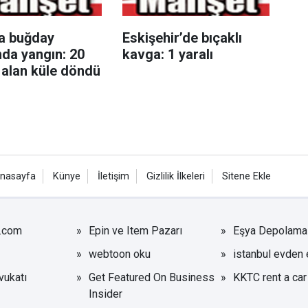
ta buğday
Eskişehir’de bıçaklı
nda yangın: 20
kavga: 1 yaralı
alan küle döndü
nasayfa
Künye
İletişim
Gizlilik İlkeleri
Sitene Ekle
r.com
Epin ve Item Pazarı
Eşya Depolama
webtoon oku
istanbul evden 
ukatı
Get Featured On Business
KKTC rent a car
Insider