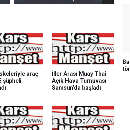
Ba
tör
keleriyle araç
İller Arası Muay Thai
 şüpheli
Açık Hava Turnuvası
ndı
Samsun’da başladı