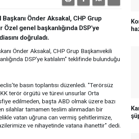
l Başkanı Önder Aksakal, CHP Grup
Ko
ür Özel genel başkanlığında DSP'ye
ha
diasını doğruladı.
şkanı Önder Aksakal, CHP Grup Başkanvekili
nlığında DSP'ye katılalım" teklifinde bulunduğu
lis'te basın toplantısı düzenledi. "Terörsüz
KK terör örgütü ve türevi unsurlar Orta
fiye edilmeden, başta ABD olmak üzere bazı
Ka
ilen silahlar tamamen teslim alınmadan bir
şü
likle vatan uğruna can vermiş şehitlerimize,
ilerimize ve nihayetinde vatana ihanettir" dedi.