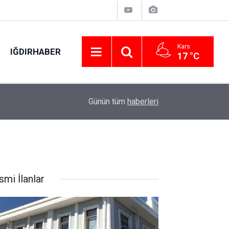
Kars
IĞDIRHABER
17 °C
22:56
Sivas’ta buğday tarlasında yangın: 20 dönüm al
Günün tüm
haberleri
smi İlanlar