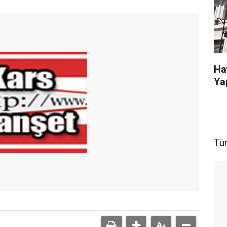
Ha
Ya
Tü