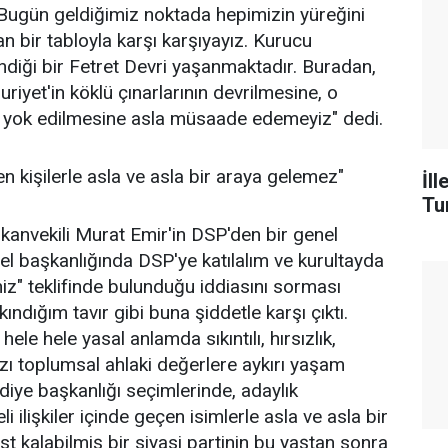
"Bugün geldiğimiz noktada hepimizin yüreğini
n bir tabloyla karşı karşıyayız. Kurucu
ndiği bir Fetret Devri yaşanmaktadır. Buradan,
iyet'in köklü çınarlarının devrilmesine, o
n yok edilmesine asla müsaade edemeyiz" dedi.
en kişilerle asla ve asla bir araya gelemez"
İl
Tu
nvekili Murat Emir'in DSP'den bir genel
l başkanlığında DSP'ye katılalım ve kurultayda
z" teklifinde bulunduğu iddiasını sorması
ndığım tavır gibi buna şiddetle karşı çıktı.
le hele yasal anlamda sıkıntılı, hırsızlık,
azı toplumsal ahlaki değerlere aykırı yaşam
lediye başkanlığı seçimlerinde, adaylık
ilişkiler içinde geçen isimlerle asla ve asla bir
st kalabilmiş bir siyasi partinin bu yaştan sonra