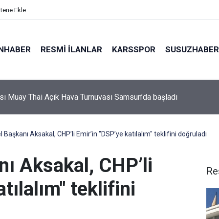
itene Ekle
NHABER
RESMI İLANLAR
KARSSPOR
SUSUZHABER
rası Muay Thai Açık Hava Turnuvası Samsun’da başladı
 araçla 10 kilometre kaçtı, 380 bin TL ceza yedi
Başkanı Aksakal, CHP’li Emir’in "DSP’ye katılalım" teklifini doğruladı
ı Aksakal, CHP’li
Re
ılalım" teklifini