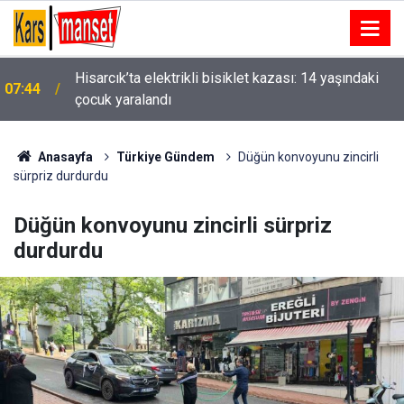
Hisarcık’ta elektrikli bisiklet kazası: 14 yaşındaki
07:44
çocuk yaralandı
Ankara’da soğan yüklü tırdan 150 kilogram
07:15
uyuşturucu çıktı
Anasayfa
Türkiye Gündem
Düğün konvoyunu zincirli
sürpriz durdurdu
Düğün konvoyunu zincirli sürpriz
durdurdu