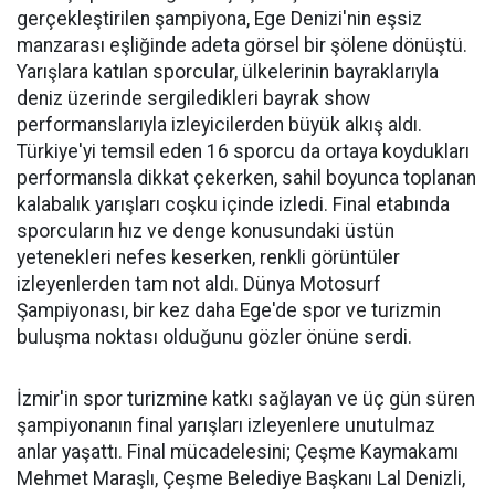
gerçekleştirilen şampiyona, Ege Denizi'nin eşsiz
manzarası eşliğinde adeta görsel bir şölene dönüştü.
Yarışlara katılan sporcular, ülkelerinin bayraklarıyla
deniz üzerinde sergiledikleri bayrak show
performanslarıyla izleyicilerden büyük alkış aldı.
Türkiye'yi temsil eden 16 sporcu da ortaya koydukları
performansla dikkat çekerken, sahil boyunca toplanan
kalabalık yarışları coşku içinde izledi. Final etabında
sporcuların hız ve denge konusundaki üstün
yetenekleri nefes keserken, renkli görüntüler
izleyenlerden tam not aldı. Dünya Motosurf
Şampiyonası, bir kez daha Ege'de spor ve turizmin
buluşma noktası olduğunu gözler önüne serdi.
İzmir'in spor turizmine katkı sağlayan ve üç gün süren
şampiyonanın final yarışları izleyenlere unutulmaz
anlar yaşattı. Final mücadelesini; Çeşme Kaymakamı
Mehmet Maraşlı, Çeşme Belediye Başkanı Lal Denizli,