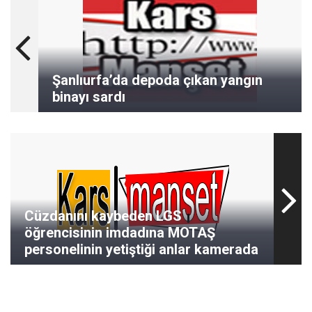
Şanlıurfa’da depoda çıkan yangın
binayı sardı
Cüzdanını kaybeden LGS
öğrencisinin imdadına MOTAŞ
personelinin yetiştiği anlar kamerada