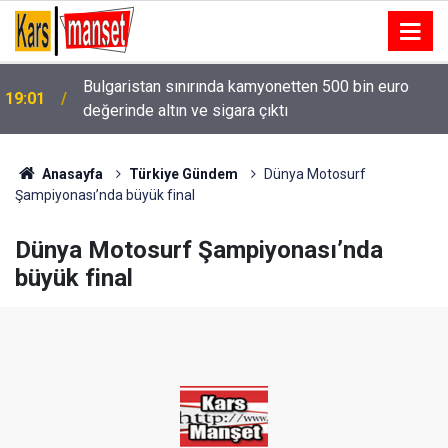
Bulgaristan sınırında kamyonetten 500 bin euro
19:01
değerinde altın ve sigara çıktı
19:00
Sivasspor, Esenler Erokspor maçına hazır
Anasayfa
Türkiye Gündem
Dünya Motosurf
Şampiyonası’nda büyük final
Dünya Motosurf Şampiyonası’nda
büyük final