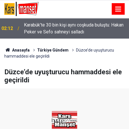
Karabük’te 30 bin kişi aynı coşkuda buluştu: Hakan
02:12
Peker ve Sefo sahneyi salladı
01:58
Niğde’de iki otomobil çarpıştı: 4 yaralı
Anasayfa
Türkiye Gündem
Düzce’de uyuşturucu
hammaddesi ele geçirildi
Düzce’de uyuşturucu hammaddesi ele
geçirildi