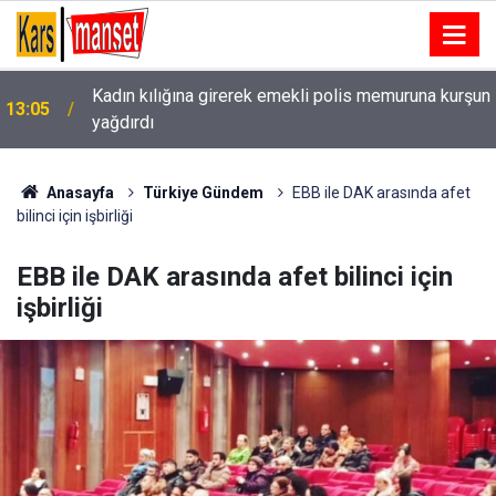
Kadın kılığına girerek emekli polis memuruna kurşun
13:05
yağdırdı
Vali Işın’dan 9 yıl sonra karşılaştığı eski askere: "O
13:04
duayı yeniden et"
Anasayfa
Türkiye Gündem
EBB ile DAK arasında afet
bilinci için işbirliği
EBB ile DAK arasında afet bilinci için
işbirliği