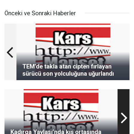
Önceki ve Sonraki Haberler
TEM’de takla atan cipten fırlayan
sürücü son yolculuğuna uğurlandı
Kadırga Yaylası’nda kış ortasında