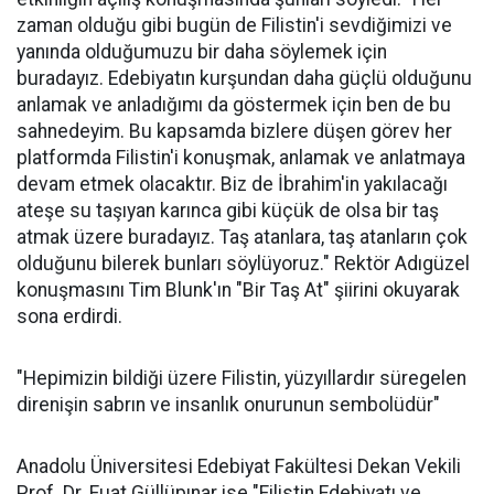
zaman olduğu gibi bugün de Filistin'i sevdiğimizi ve
yanında olduğumuzu bir daha söylemek için
buradayız. Edebiyatın kurşundan daha güçlü olduğunu
anlamak ve anladığımı da göstermek için ben de bu
sahnedeyim. Bu kapsamda bizlere düşen görev her
platformda Filistin'i konuşmak, anlamak ve anlatmaya
devam etmek olacaktır. Biz de İbrahim'in yakılacağı
ateşe su taşıyan karınca gibi küçük de olsa bir taş
atmak üzere buradayız. Taş atanlara, taş atanların çok
olduğunu bilerek bunları söylüyoruz." Rektör Adıgüzel
konuşmasını Tim Blunk'ın "Bir Taş At" şiirini okuyarak
sona erdirdi.
"Hepimizin bildiği üzere Filistin, yüzyıllardır süregelen
direnişin sabrın ve insanlık onurunun sembolüdür"
Anadolu Üniversitesi Edebiyat Fakültesi Dekan Vekili
Prof. Dr. Fuat Güllüpınar ise "Filistin Edebiyatı ve