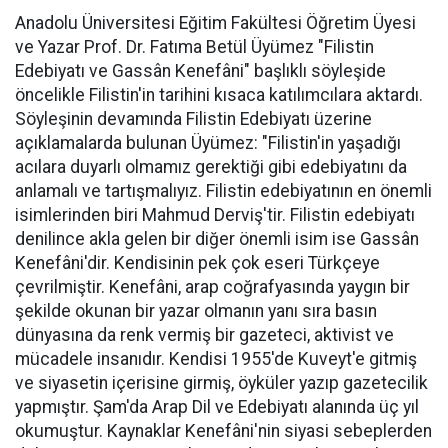
Anadolu Üniversitesi Eğitim Fakültesi Öğretim Üyesi
ve Yazar Prof. Dr. Fatıma Betül Üyümez "Filistin
Edebiyatı ve Gassân Kenefâni" başlıklı söyleşide
öncelikle Filistin'in tarihini kısaca katılımcılara aktardı.
Söyleşinin devamında Filistin Edebiyatı üzerine
açıklamalarda bulunan Üyümez: "Filistin'in yaşadığı
acılara duyarlı olmamız gerektiği gibi edebiyatını da
anlamalı ve tartışmalıyız. Filistin edebiyatının en önemli
isimlerinden biri Mahmud Derviş'tir. Filistin edebiyatı
denilince akla gelen bir diğer önemli isim ise Gassân
Kenefâni'dir. Kendisinin pek çok eseri Türkçeye
çevrilmiştir. Kenefâni, arap coğrafyasında yaygın bir
şekilde okunan bir yazar olmanın yanı sıra basın
dünyasına da renk vermiş bir gazeteci, aktivist ve
mücadele insanıdır. Kendisi 1955'de Kuveyt'e gitmiş
ve siyasetin içerisine girmiş, öyküler yazıp gazetecilik
yapmıştır. Şam'da Arap Dil ve Edebiyatı alanında üç yıl
okumuştur. Kaynaklar Kenefâni'nin siyasi sebeplerden