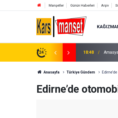
Manşetler
Günün Haberleri
Arşiv
S
KAĞIZMA
et Sınavına Girecekler Neye Dikkat Etmeli?
24
18:48
Amasya’
Anasayfa
Türkiye Gündem
Edirne’de 
Edirne’de otomobil