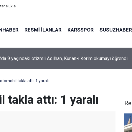
itene Ekle
NHABER
RESMI İLANLAR
KARSSPOR
SUSUZHABER
da 9 yaşındaki otizmli Asilhan, Kur’an-ı Kerim okumayı öğrendi
otomobil takla attı: 1 yaralı
 takla attı: 1 yaralı
Re