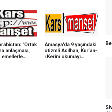
ikkat Etmeli?
Be
rabistan: "Ortak
Amasya’da 9 yaşındaki
a anlaşması,
otizmli Asilhan, Kur’an-
 emellerle
ı Kerim okumayı
lı değil"
öğrendi
Si