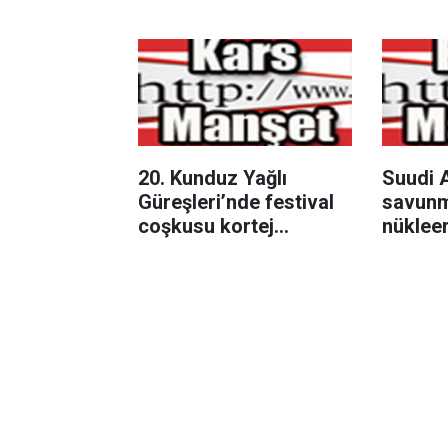
Neye D
20. Kunduz Yağlı
Suudi A
Güreşleri’nde festival
savunm
coşkusu kortej
nükleer
yürüyüşüyle başladı
bağlantı