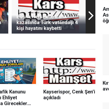
Am
As
n
Bosna Hersek’te trafik
öğ
n
kazasında Türk vatandaşı 4
kişi hayatını kaybetti
Kı
av
rafik Kanunu
Kayserispor, Cenk Şen’i
 Ehliyet
açıkladı
a Girecekler