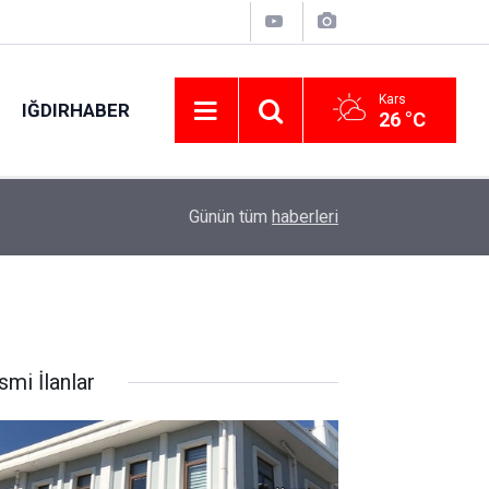
Kars
IĞDIRHABER
26 °C
18:48
Kırklareli’nde yasa dışı palamut avcılığına sıkı 
Günün tüm
haberleri
smi İlanlar