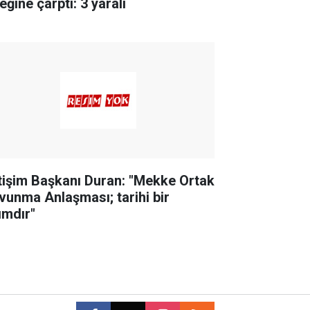
eğine çarptı: 3 yaralı
etişim Başkanı Duran: "Mekke Ortak
vunma Anlaşması; tarihi bir
ımdır"