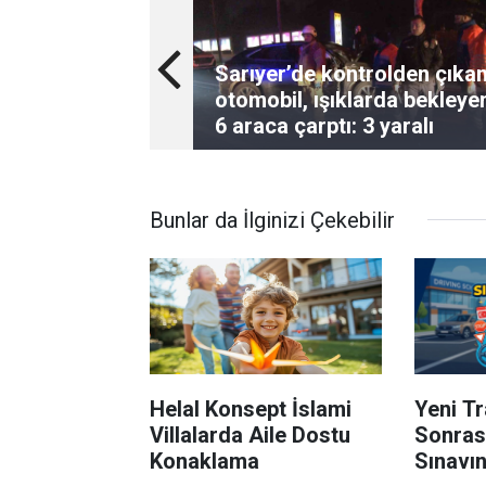
Sarıyer’de kontrolden çıka
otomobil, ışıklarda bekleye
6 araca çarptı: 3 yaralı
Bunlar da İlginizi Çekebilir
Helal Konsept İslami
Yeni T
Villalarda Aile Dostu
Sonrası
Konaklama
Sınavın