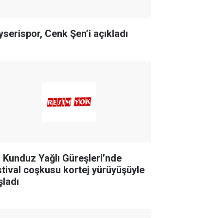
yserispor, Cenk Şen’i açıkladı
. Kunduz Yağlı Güreşleri’nde
stival coşkusu kortej yürüyüşüyle
şladı