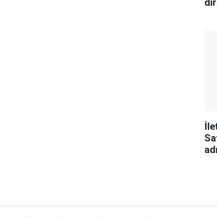
dir
İl
Sa
ad