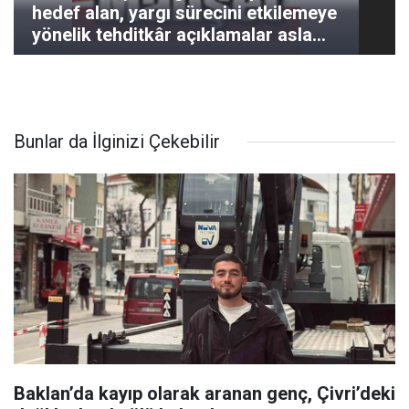
hedef alan, yargı sürecini etkilemeye
yönelik tehditkâr açıklamalar asla
kabul edilemez"
Bunlar da İlginizi Çekebilir
Baklan’da kayıp olarak aranan genç, Çivri’deki