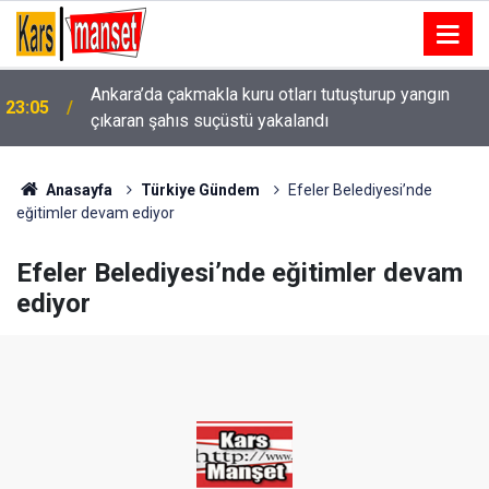
Ankara’da çakmakla kuru otları tutuşturup yangın
23:05
çıkaran şahıs suçüstü yakalandı
Kütahyaspor Akademisi Vakfı Sosyal Tesisleri’nin
23:01
temeli atıldı
Anasayfa
Türkiye Gündem
Efeler Belediyesi’nde
eğitimler devam ediyor
Efeler Belediyesi’nde eğitimler devam
ediyor