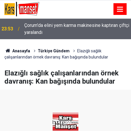
Çorum’da elini yem karma makinesine kaptıran çiftçi
23:53
Yeni aldığı motosikletle kaza yapan genç hayatını
yaralandı
23:51
kaybetti: O anlar kamerada
Anasayfa
Türkiye Gündem
Elazığlı sağlık
çalışanlarından örnek davranış: Kan bağışında bulundular
Elazığlı sağlık çalışanlarından örnek
davranış: Kan bağışında bulundular