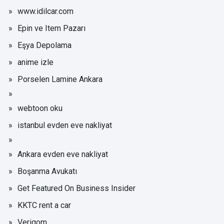
www.idilcar.com
Epin ve Item Pazarı
Eşya Depolama
anime izle
Porselen Lamine Ankara
webtoon oku
istanbul evden eve nakliyat
Ankara evden eve nakliyat
Boşanma Avukatı
Get Featured On Business Insider
KKTC rent a car
Verigom