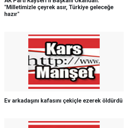
AK Parti Kayseri İl Başkanı Okandan:
"Milletimizle çeyrek asır, Türkiye geleceğe
hazır"
Ev arkadaşını kafasını çekiçle ezerek öldürdü