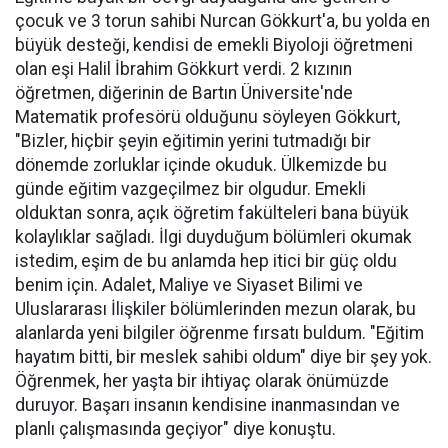
çocuk ve 3 torun sahibi Nurcan Gökkurt'a, bu yolda en
büyük desteği, kendisi de emekli Biyoloji öğretmeni
olan eşi Halil İbrahim Gökkurt verdi. 2 kızının
öğretmen, diğerinin de Bartın Üniversite'nde
Matematik profesörü olduğunu söyleyen Gökkurt,
"Bizler, hiçbir şeyin eğitimin yerini tutmadığı bir
dönemde zorluklar içinde okuduk. Ülkemizde bu
günde eğitim vazgeçilmez bir olgudur. Emekli
olduktan sonra, açık öğretim fakülteleri bana büyük
kolaylıklar sağladı. İlgi duyduğum bölümleri okumak
istedim, eşim de bu anlamda hep itici bir güç oldu
benim için. Adalet, Maliye ve Siyaset Bilimi ve
Uluslararası İlişkiler bölümlerinden mezun olarak, bu
alanlarda yeni bilgiler öğrenme fırsatı buldum. "Eğitim
hayatım bitti, bir meslek sahibi oldum" diye bir şey yok.
Öğrenmek, her yaşta bir ihtiyaç olarak önümüzde
duruyor. Başarı insanın kendisine inanmasından ve
planlı çalışmasında geçiyor" diye konuştu.