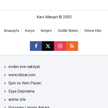
Kars Manşet © 2005
Anasayfa
Künye
İletişim
Gizlilik İlkeleri
Sitene Ekle
evden eve nakliyat
www.idilcar.com
Epin ve Item Pazarı
Eşya Depolama
anime izle
Porselen Lamine Ankara