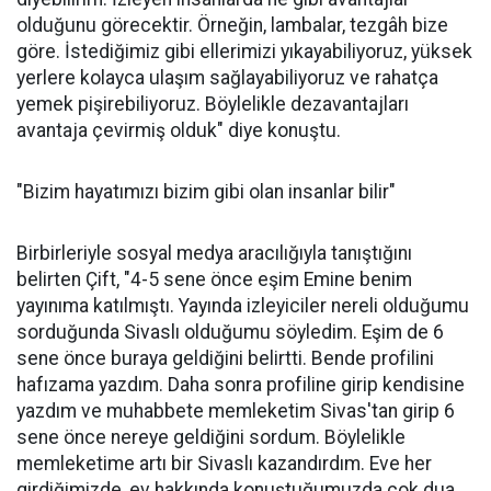
olduğunu görecektir. Örneğin, lambalar, tezgâh bize
göre. İstediğimiz gibi ellerimizi yıkayabiliyoruz, yüksek
yerlere kolayca ulaşım sağlayabiliyoruz ve rahatça
yemek pişirebiliyoruz. Böylelikle dezavantajları
avantaja çevirmiş olduk" diye konuştu.
"Bizim hayatımızı bizim gibi olan insanlar bilir"
Birbirleriyle sosyal medya aracılığıyla tanıştığını
belirten Çift, "4-5 sene önce eşim Emine benim
yayınıma katılmıştı. Yayında izleyiciler nereli olduğumu
sorduğunda Sivaslı olduğumu söyledim. Eşim de 6
sene önce buraya geldiğini belirtti. Bende profilini
hafızama yazdım. Daha sonra profiline girip kendisine
yazdım ve muhabbete memleketim Sivas'tan girip 6
sene önce nereye geldiğini sordum. Böylelikle
memleketime artı bir Sivaslı kazandırdım. Eve her
girdiğimizde, ev hakkında konuştuğumuzda çok dua