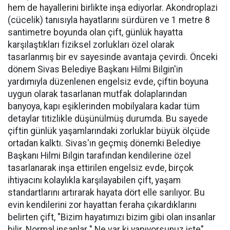
hem de hayallerini birlikte inşa ediyorlar. Akondroplazi
(cücelik) tanısıyla hayatlarını sürdüren ve 1 metre 8
santimetre boyunda olan çift, günlük hayatta
karşılaştıkları fiziksel zorlukları özel olarak
tasarlanmış bir ev sayesinde avantaja çevirdi. Önceki
dönem Sivas Belediye Başkanı Hilmi Bilgin'in
yardımıyla düzenlenen engelsiz evde, çiftin boyuna
uygun olarak tasarlanan mutfak dolaplarından
banyoya, kapı eşiklerinden mobilyalara kadar tüm
detaylar titizlikle düşünülmüş durumda. Bu sayede
çiftin günlük yaşamlarındaki zorluklar büyük ölçüde
ortadan kalktı. Sivas'ın geçmiş dönemki Belediye
Başkanı Hilmi Bilgin tarafından kendilerine özel
tasarlanarak inşa ettirilen engelsiz evde, birçok
ihtiyacını kolaylıkla karşılayabilen çift, yaşam
standartlarını artırarak hayata dört elle sarılıyor. Bu
evin kendilerini zor hayattan feraha çıkardıklarını
belirten çift, "Bizim hayatımızı bizim gibi olan insanlar
bilir. Normal insanlar " Ne var ki yapıyorsunuz işte"