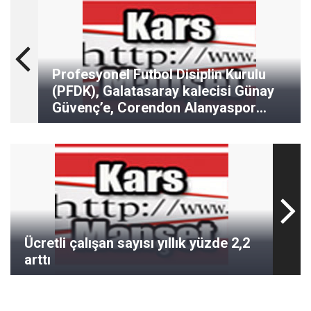
Profesyonel Futbol Disiplin Kurulu
(PFDK), Galatasaray kalecisi Günay
Güvenç’e, Corendon Alanyaspor
maçında rakip takım mensubuna
yönelik sportmenliğe aykırı hareketi
nedeniyle 1 maç men ve 58 bin 500
TL para cezası verdi.
Ücretli çalışan sayısı yıllık yüzde 2,2
arttı