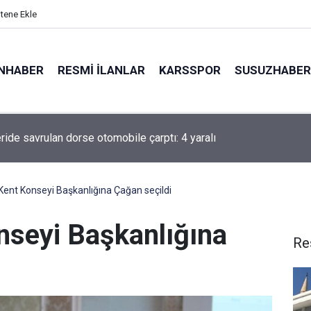
itene Ekle
NHABER
RESMI İLANLAR
KARSSPOR
SUSUZHABER
ride savrulan dorse otomobile çarptı: 4 yaralı
rzurum Bölge Temsilciliği açıldı
Kent Konseyi Başkanlığına Çağan seçildi
nseyi Başkanlığına
Re