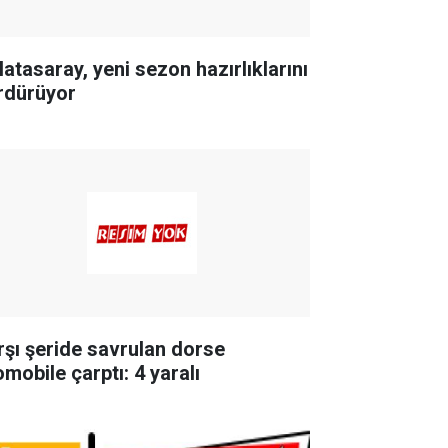
latasaray, yeni sezon hazırlıklarını
rdürüyor
rşı şeride savrulan dorse
omobile çarptı: 4 yaralı