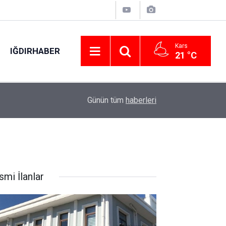
Kars
IĞDIRHABER
21 °C
20:47
Kars'ta Yükümlülerden Okul ve Pansiyona Temiz
Günün tüm
haberleri
smi İlanlar