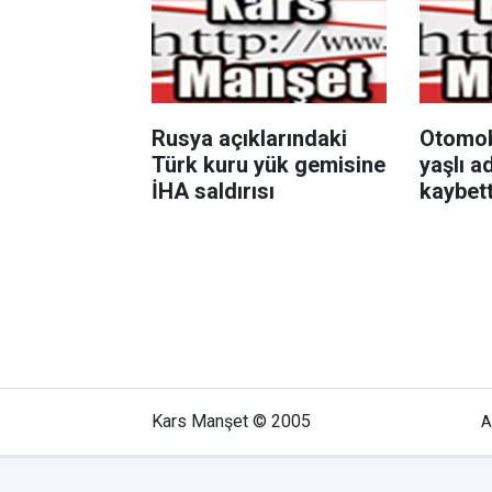
Rusya açıklarındaki
Otomobi
Türk kuru yük gemisine
yaşlı a
İHA saldırısı
kaybett
Kars Manşet © 2005
A