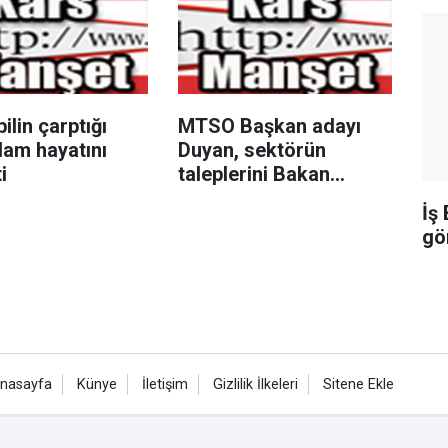
lin çarptığı
MTSO Başkan adayı
dam hayatını
Duyan, sektörün
i
taleplerini Bakan
Şimşek’e iletti
İş
gö
nasayfa
Künye
İletişim
Gizlilik İlkeleri
Sitene Ekle