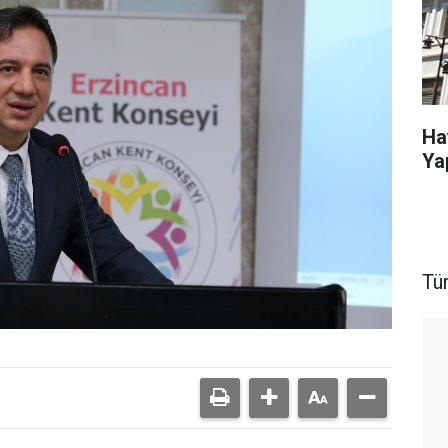
Ha
Ya
Tü