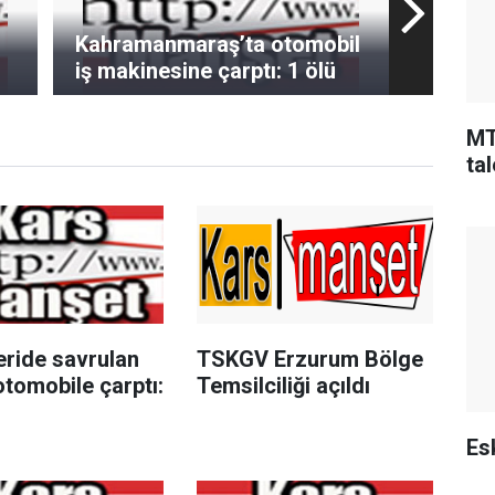
Kahramanmaraş’ta otomobil
iş makinesine çarptı: 1 ölü
MT
tal
eride savrulan
TSKGV Erzurum Bölge
tomobile çarptı:
Temsilciliği açıldı
Esk