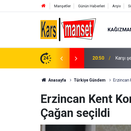
Manşetler
Günün Haberleri
Arşiv
S
KAĞIZMA
20:50
Karşı şe
24
20:48
TSKGV E
Anasayfa
Türkiye Gündem
Erzincan 
Erzincan Kent Ko
Çağan seçildi