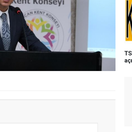
TS
açı